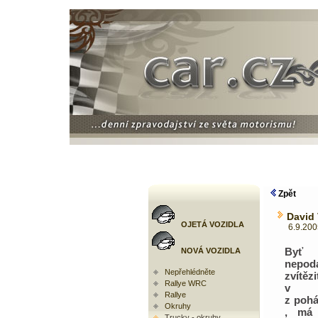
Zpět
David 
OJETÁ VOZIDLA
6.9.2005 
Byť
NOVÁ VOZIDLA
nepoda
Nepřehlédněte
zvít
Rallye WRC
v 
Rallye
z pohá
Okruhy
, má
Trucky - okruhy