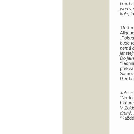
Gerd s
jsou v
kole, t
Třetí m
Allgau
„Pokud
bude to
nemá c
jet ste
Do jak
“
Tech
překv
Samozř
Gerda 
Jak se
“
Na to
říkáme 
V Zolde
druhý. 
“
Každé 