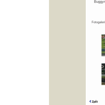
Buggy
Fotogale
Zpět