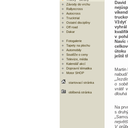
Davi
Závody do vrchu
nejúsp
Rallyecross
víkend
Autocross
trucko
Trucktrial
Vždy
Ostatní disciplíny
vyh
Off road
kvalifi
Dakar
v pohá
Navíc 
Fotogalerie
Tapety na plochu
celkov
Automobily
útoku 
Soutěže o ceny
ještě t
Televize, média
Kalendář akcí
Dopravní tématika
Martin 
Motor SHOP
nabudí
„Jezd
startovací stránka
o sobě
vrátil
oblíbená stránka
dlouhá
Na prvn
s druh
„Samoz
největš
V průb