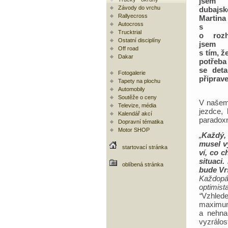
jsem 
Závody do vrchu
dubaj
Rallyecross
Marti
Autocross
s ž
Trucktrial
o rozh
Ostatní disciplíny
jsem 
Off road
s tím, ž
Dakar
potřeb
se deta
Fotogalerie
připrave
Tapety na plochu
Automobily
Soutěže o ceny
V našem 
Televize, média
jezdce,
Kalendář akcí
paradoxn
Dopravní tématika
Motor SHOP
„
Každý,
musel v
startovací stránka
ví, co 
situaci.
oblíbená stránka
bude Vr
Každopá
optimist
“
Vzhled
maximum
a nehna
vyzrálost