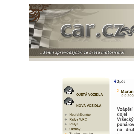
Zpět
Martin
OJETÁ VOZIDLA
9.9.2005 
NOVÁ VOZIDLA
Vzápět
doje
Nepřehlédněte
Vršecký
Rallye WRC
poháro
Rallye
na dru
Okruhy
Trucky - okruhy