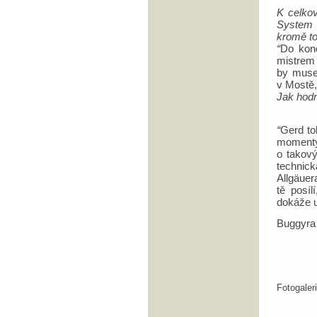
K celkov
System 
kromě to
“
Do konc
mistrem 
by musel
v Mostě,
Jak hod
“
Gerd to
momenty
o takový
technic
Allgäuer
tě posí
dokáže u
Buggyra
Fotogale