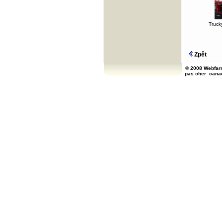
Truck
Zpět
© 2008 Webfarm
pas cher
cana