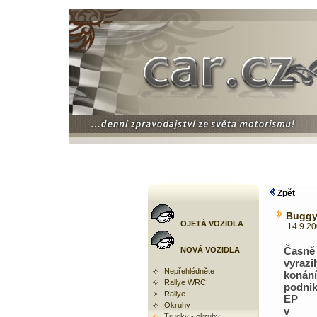
Zpět
Buggyr
OJETÁ VOZIDLA
14.9.2005
Čas
NOVÁ VOZIDLA
vyrazi
Nepřehlédněte
koná
Rallye WRC
podnik
Rallye
EP 
Okruhy
v be
Trucky - okruhy