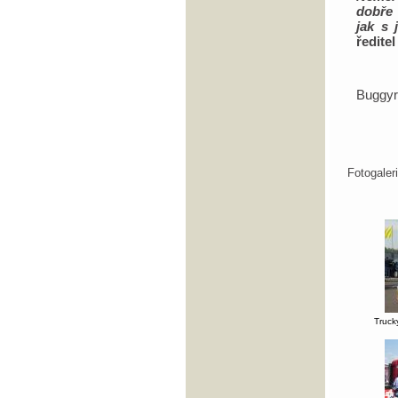
dobře 
jak s 
ředite
Buggy
Fotogale
Truck