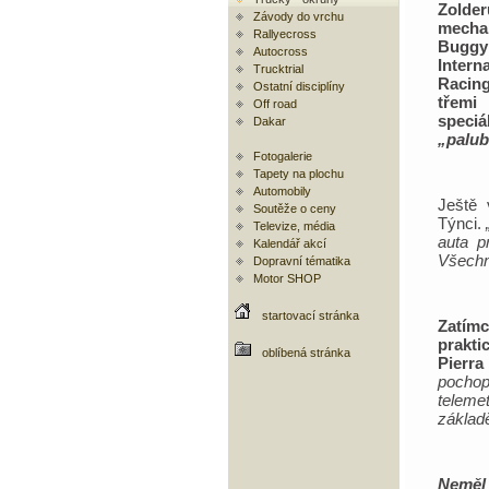
Zolder
Závody do vrchu
mecha
Rallyecross
Buggy
Autocross
Intern
Trucktrial
Racin
Ostatní disciplíny
třemi
Off road
spec
Dakar
„palu
Fotogalerie
Tapety na plochu
Automobily
Ještě 
Soutěže o ceny
Týnci.
Televize, média
auta p
Kalendář akcí
Všechno
Dopravní tématika
Motor SHOP
startovací stránka
Zatím
prakti
oblíbená stránka
Pierra
pochop
telemet
základě
Neměl 