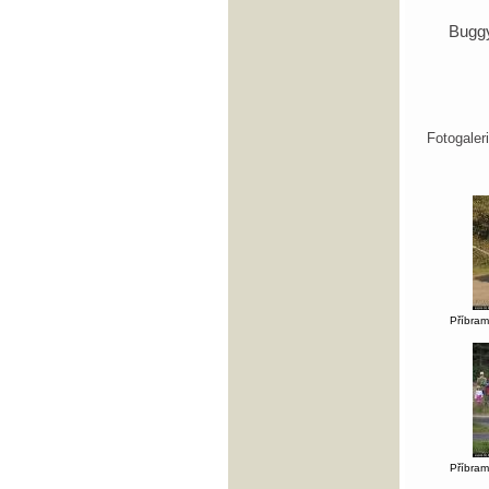
Bugg
Fotogale
Příbram
Příbram