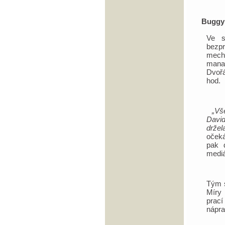
Buggy
Ve s
bezpr
mech
mana
Dvořá
hod.
„Vš
David
držel
očeká
pak 
mediá
Tým s
Míry 
prací
nápra