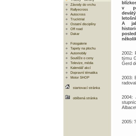
blízko
Závody do vrchu
v po
Rallyecross
devá
Autocross
leto
Trucktrial
A ja
Ostatní disciplíny
histori
Off road
posled
Dakar
několi
Fotogalerie
Tapety na plochu
2002: 
Automobily
týmu G
Soutěže o ceny
Gerd do
Televize, média
Kalendář akcí
Dopravní tématika
2003: 
Motor SHOP
radoval
startovací stránka
2004: 
oblíbená stránka
stupní
Albacet
2005: 