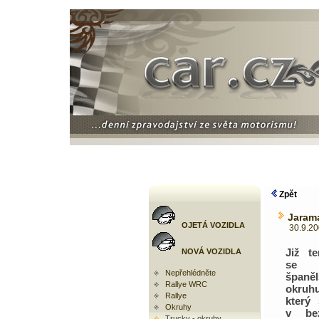
Zpět
Jaram
OJETÁ VOZIDLA
30.9.2005
Již t
NOVÁ VOZIDLA
se 
Nepřehlédněte
španě
Rallye WRC
okruh
Rallye
který
Okruhy
v bez
Trucky - okruhy