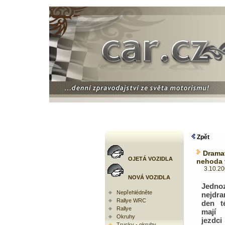
Zpět
Drama
OJETÁ VOZIDLA
nehoda 
3.10.2005
NOVÁ VOZIDLA
Jedno
Nepřehlédněte
nejdra
Rallye WRC
den t
Rallye
mají
Okruhy
jezd
Trucky - okruhy