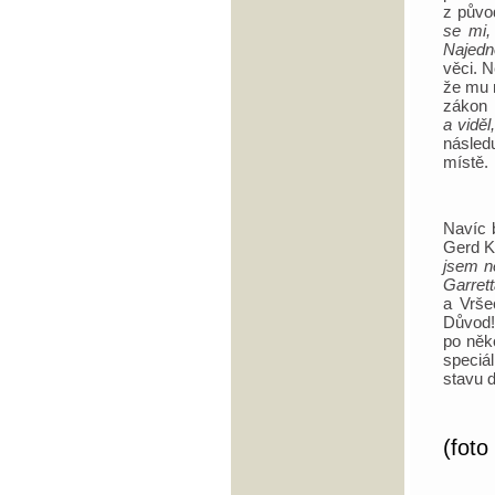
z půvo
se mi,
Najedn
věci. 
že mu n
zákon
a viděl
násled
místě.
Navíc 
Gerd K
jsem n
Garret
a Vrše
Důvod!
po něko
speciá
stavu 
(foto