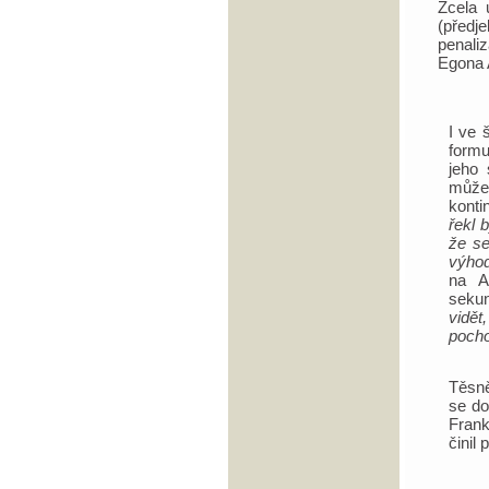
Zcela 
(předj
penali
Egona A
I ve 
formu
jeho 
může
konti
řekl 
že se
výhod
na A
seku
vidět
pocho
Těsně
se do
Frank
činil