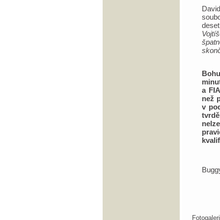
Davi
soub
dese
Vojtí
špatn
skonč
Bohu
minu
a FIA
než p
v po
tvrd
nelze
prav
kvali
Bugg
Fotogale