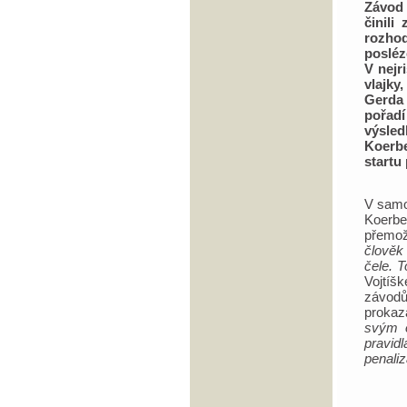
Závod 
činili
rozhod
poslé
V nejr
vlajky
Gerda 
pořadí
výsle
Koerbe
startu
V samot
Koerbe
přemož
člověk
čele. T
Vojtí
závodů
prokaz
svým 
pravid
penali