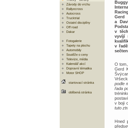
Buggy
Závody do vrchu
Intern
Rallyecross
Raci
Autocross
Gerd
Trucktrial
a Dav
Ostatní disciplíny
Podsta
Off road
v těch
Dakar
vyvíjí
kvalif
Fotogalerie
v řadě
Tapety na plochu
Automobily
sečten
Soutěže o ceny
Televize, média
O tom,
Kalendář akcí
Dopravní tématika
Gerd K
Motor SHOP
Švýcar
Vršeck
startovací stránka
podle 
řada po
oblíbená stránka
trénin
postav
v boji
tuto zt
Hned p
předse