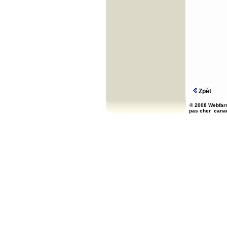
Zpět
© 2008 Webfarm
pas cher
cana