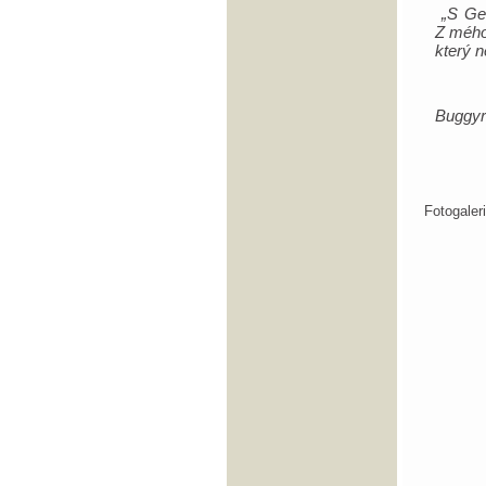
„S Ge
Z mého
který 
Buggy
Fotogale