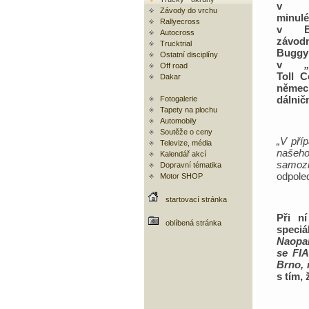
v p
Závody do vrchu
minul
Rallyecross
v B
Autocross
závod
Trucktrial
Buggy
Ostatní disciplíny
v
Off road
Toll C
Dakar
německ
dálnič
Fotogalerie
Tapety na plochu
Automobily
Soutěže o ceny
„V pří
Televize, média
našeho
Kalendář akcí
samozř
Dopravní tématika
odpole
Motor SHOP
startovací stránka
Při n
oblíbená stránka
speci
Naopak
se FIA
Brno, 
s tím,