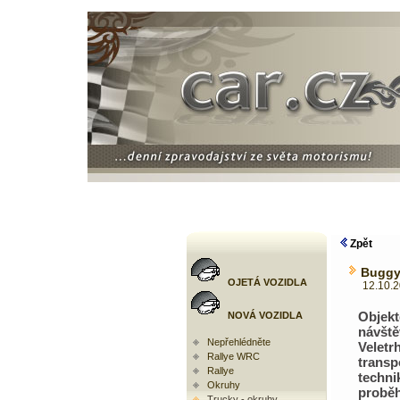
Zpět
Buggyr
OJETÁ VOZIDLA
12.10.200
Objek
NOVÁ VOZIDLA
návště
Nepřehlédněte
Veletr
Rallye WRC
transp
Rallye
techn
Okruhy
proběh
Trucky - okruhy