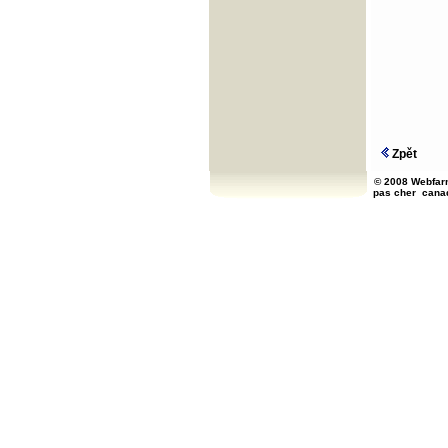
Zpět
© 2008 Webfarm
pas cher
cana