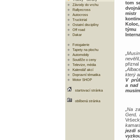
tom se
Závody do vrchu
dvojn
Rallyecross
mist
Autocross
kontin
Trucktrial
Koloc,
Ostatní disciplíny
týmu
Off road
Intern
Dakar
Fotogalerie
Tapety na plochu
„Musím
Automobily
nevěři
Soutěže o ceny
přizna
Televize, média
„Albac
Kalendář akcí
který a
Dopravní tématika
V prů
Motor SHOP
a nad 
musím 
startovací stránka
oblíbená stránka
„Na za
Gerd, 
Vršeck
kamará
jezdí 
vyzkou