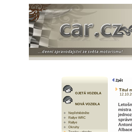
Zpět
Titul 
OJETÁ VOZIDLA
12.10.200
Leto
NOVÁ VOZIDLA
mistr
Nepřehlédněte
jedno
Rallye WRC
správ
Rallye
Anton
Okruhy
Albac
Trucky - okruhy