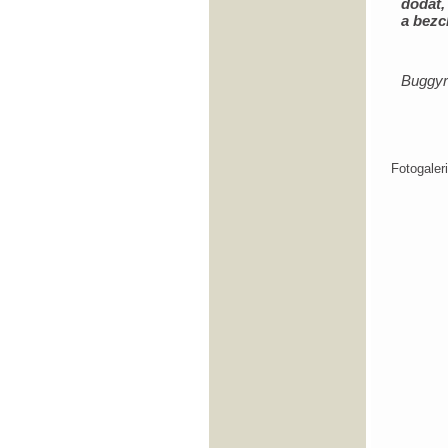
dodat
a bezc
Buggy
Fotogale