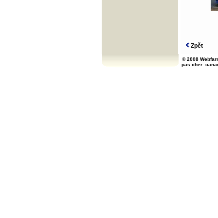
Zpět
© 2008 Webfarm
pas cher
cana