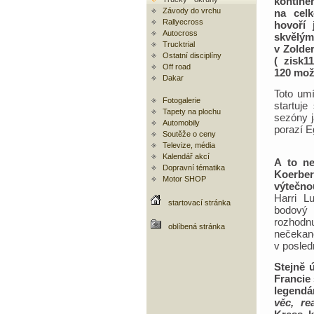
kontine
Závody do vrchu
na celk
Rallyecross
hovoří 
Autocross
skvělý
Trucktrial
v Zolde
Ostatní disciplíny
( zisk1
Off road
120 mož
Dakar
Toto umí
Fotogalerie
startuj
Tapety na plochu
sezóny j
Automobily
porazí E
Soutěže o ceny
Televize, média
Kalendář akcí
A to ne
Dopravní tématika
Koerber
Motor SHOP
výtečno
Harri L
startovací stránka
bodový 
rozhodn
oblíbená stránka
nečeka
v posled
Stejně 
Francie 
legendá
věc, re