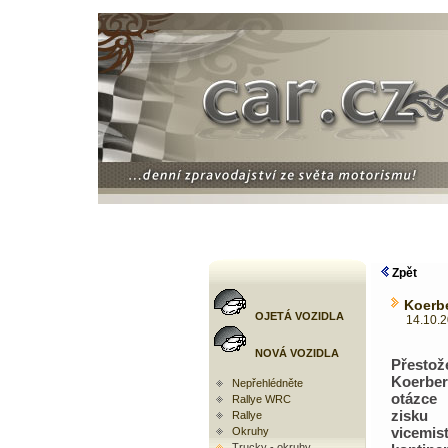
Zpět
Koerb
OJETÁ VOZIDLA
14.10.200
NOVÁ VOZIDLA
Přesto
Koerb
Nepřehlédněte
otázc
Rallye WRC
zisku
Rallye
vicemis
Okruhy
Trucky - okruhy