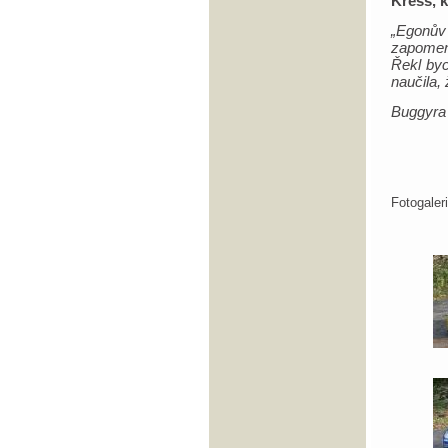
Kress, k
„Egonů
zapomen
Řekl by
naučila, 
Buggyra
Fotogale