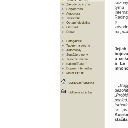
sezón
Závody do vrchu
týmu
Rallyecross
Interna
Autocross
Raci
Trucktrial
s 
Ostatní disciplíny
závodn
Off road
na
„pa
Dakar
Fotogalerie
Tapety na plochu
Jejic
Automobily
bojova
Soutěže o ceny
o celk
Televize, média
a Le 
Kalendář akcí
mnoho 
Dopravní tématika
Motor SHOP
startovací stránka
„Bug
dezolá
oblíbená stránka
„Probl
pohled
turbod
se pra
Koerbe
stačil