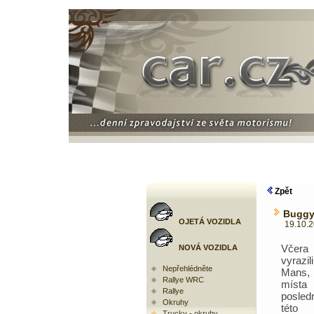
Zpět
Buggyr
OJETÁ VOZIDLA
19.10.200
Včera
NOVÁ VOZIDLA
vyraz
Nepřehlédněte
Mans
Rallye WRC
míst
Rallye
posled
Okruhy
této
Trucky - okruhy