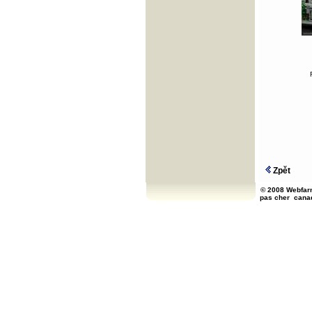
Zpět
© 2008 Webfarm
pas cher
cana