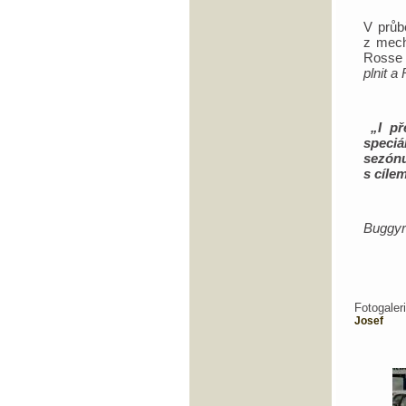
V průb
z mech
Rosse 
plnit a
„I p
speciá
sezónu
s cíle
Buggy
Fotogal
Josef