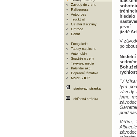
italské
Závody do vrchu
sobotní
Rallyecross
tréni
Autocross
hledalo
Trucktrial
nastave
Ostatní disciplíny
první k
Off road
jízdě A
Dakar
V závodě
Fotogalerie
po obous
Tapety na plochu
Automobily
Nedělní
Soutěže o ceny
sedmém 
Televize, média
Bohužel
Kalendář akcí
rychlost
Dopravní tématika
Motor SHOP
"V Misan
tým pou
startovací stránka
závody 
jsme mě
oblíbená stránka
závodec
Garrette
před naš
Věřím, 
Albacet
závodec