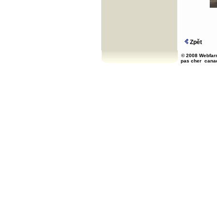
Zpět
© 2008 Webfarm
pas cher
cana