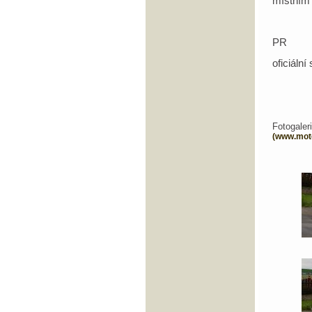
místním
PR
oficiální
Fotogal
(www.mot