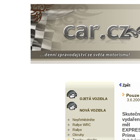
Zpět
Pouze
OJETÁ VOZIDLA
3.6.2006 
NOVÁ VOZIDLA
Skutečn
vydaře
Nepřehlédněte
měl I
Rallye WRC
EXPRE
Rallye
Prima
Okruhy
Trucky - okruhy