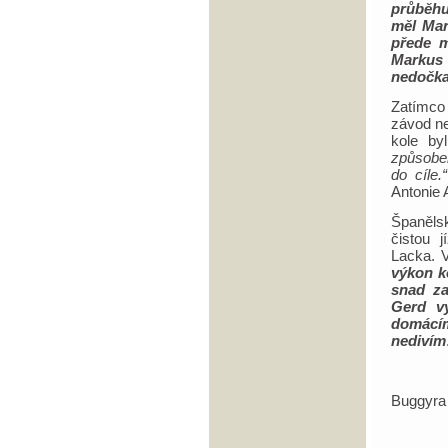
průběhu
měl Mar
přede m
Markus 
nedočka
Zatímco
závod ne
kole by
způsoben
do cíle.“
Antonie 
Španěls
čistou 
Lacka. V
výkon k
snad za
Gerd vy
domácím
nedivím
Buggyra