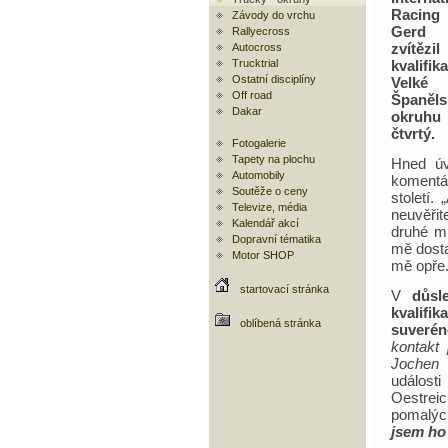
Racin
Závody do vrchu
Gerd
Rallyecross
zvítězi
Autocross
Trucktrial
kvalifik
Ostatní disciplíny
Velk
Off road
Španě
Dakar
okruhu 
čtvrtý.
Fotogalerie
Tapety na plochu
Hned úv
Automobily
komentá
Soutěže o ceny
století.
Televize, média
neuvěřit
Kalendář akcí
druhé mí
Dopravní tématika
mě dosta
Motor SHOP
mě opře. 
startovací stránka
V
důsle
kvalifi
oblíbená stránka
suveré
kontakt
Jochen 
událost
Oestrei
pomalých
jsem ho 