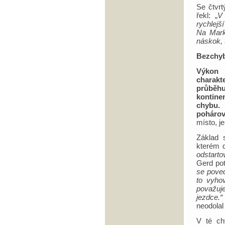
Se čtvr
řekl: „
V
rychlejš
Na Mark
náskok, t
Bezchyb
Výkon 
charakt
průběhu
kontine
chybu. 
poháro
místo, j
Základ 
kterém 
odstarto
Gerd po
se poved
to vyhov
považuje
jezdce.“
neodolal
V té ch