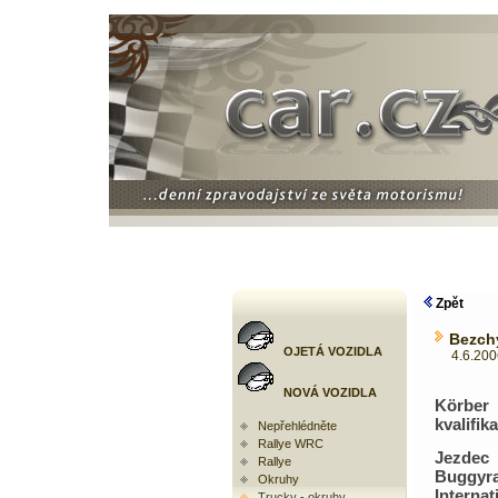
Zpět
Bezchy
OJETÁ VOZIDLA
4.6.2006 
NOVÁ VOZIDLA
Körbe
kvalifika
Nepřehlédněte
Rallye WRC
Jezd
Rallye
Buggyr
Okruhy
Internat
Trucky - okruhy