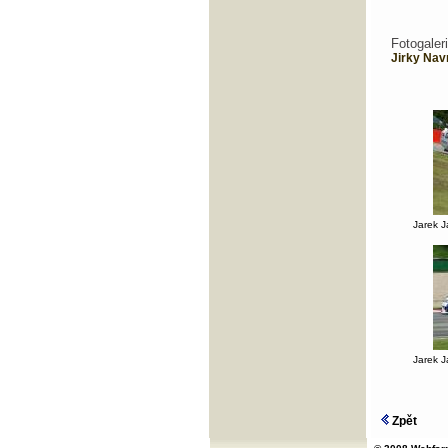
Fotogale
Jirky Nav
Jarek 
Jarek 
Zpět