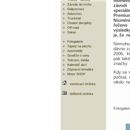
moment
Závody do vrchu
záv
Rallyecross
speciál
Autocross
Premi
Trucktrial
Nicmén
Ostatní disciplíny
řeče
Off road
výsledk
Dakar
je, že n
Fotogalerie
Nemohu 
Tapety na plochu
dávno za
Automobily
2006, kt
Soutěže o ceny
pak také
Televize, média
značky 
Kalendář akcí
Dopravní tématika
Kdy se 
Motor SHOP
počkat,
nikdo ne
startovací stránka
oblíbená stránka
Fotogale