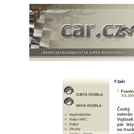
Zpět
Franki
OJETÁ VOZIDLA
9.6.2006 
NOVÁ VOZIDLA
Český 
veterá
Nepřehlédněte
Vojtise
Rallye WRC
pár let
Rallye
na truc
Okruhy
Trucky - okruhy