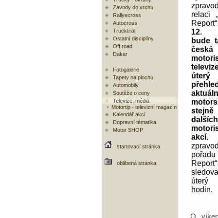
zpravo
Závody do vrchu
relaci
Rallyecross
Report
Autocross
Trucktrial
12. 
Ostatní disciplíny
bude t
Off road
česká
Dakar
motoris
telev
Fotogalerie
úterý
Tapety na plochu
přehle
Automobily
aktuáln
Soutěže o ceny
Televize, média
motors
Motortip - televizní magazín
stej
Kalendář akcí
dalších
Dopravní tématika
motori
Motor SHOP
akcí.
P
zpravo
startovací stránka
pořadu
Repor
oblíbená stránka
sledov
úterý
hodin.
O vík