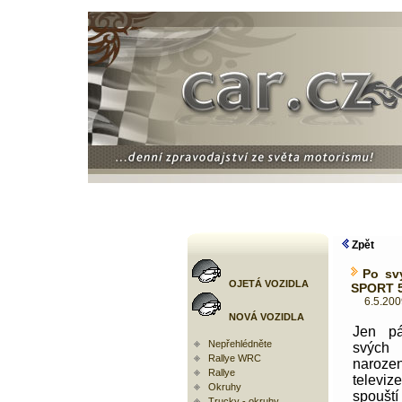
Zpět
Po sv
OJETÁ VOZIDLA
SPORT 5
6.5.2009 
NOVÁ VOZIDLA
Jen p
Nepřehlédněte
svých
Rallye WRC
naroze
Rallye
televi
Okruhy
spoušt
Trucky - okruhy