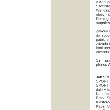
v Adrii 
Silverst
Wendling
objeví 
Domingu
stupních
Závody 
do sobot
pátek v
závodu o
konkure
víkendu 
Sérii p
přenos
A
Jak SPO
SPORT 5
SPORT 5 
dále v k
Kabel se
Brno, S
Klášter
Kabel O