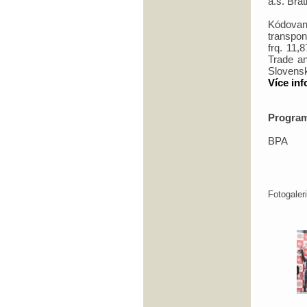
a.s. Bra
Kódova
transpon
frq. 11
Trade a
Slovensk
Více in
Program 
BPA
Fotogale