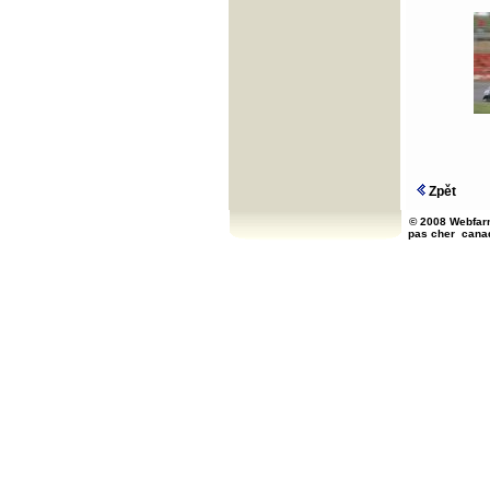
Zpět
© 2008 Webfarm
pas cher
cana