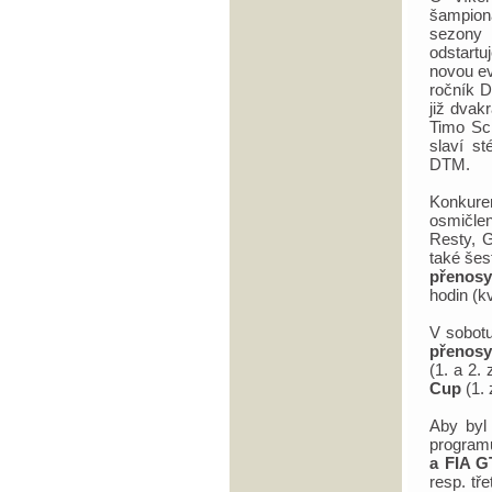
šampion
sezony 
odstartu
novou ev
ročník D
již dvak
Timo Sch
slaví s
DTM.
Konkur
osmičlen
Resty, 
také šes
přenos
hodin (k
V sobotu
přenosy
(1. a 2.
Cup
(1.
Aby byl 
program
a FIA G
resp. tř