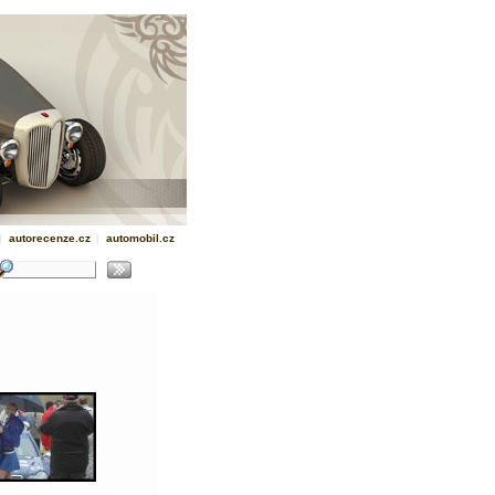
|
autorecenze.cz
|
automobil.cz