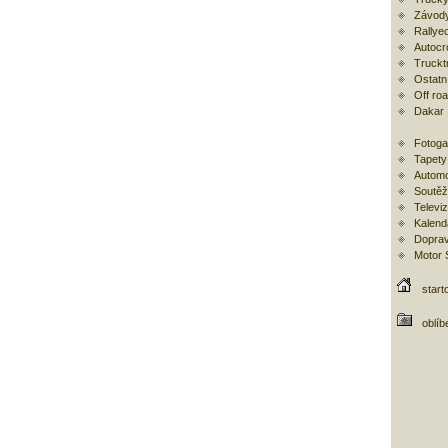
Závody
Rallye
Autocr
Trucktr
Ostatní
Off ro
Dakar
Fotoga
Tapety
Automo
Soutěž
Televi
Kalend
Doprav
Motor
start
oblíb