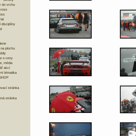
 do vrchu
cross
oss
ial
 disciplíny
ad
lerie
 na plochu
bily
e o ceny
ze, média
ář akcí
ní tématika
 SHOP
ovací stránka
ená stránka