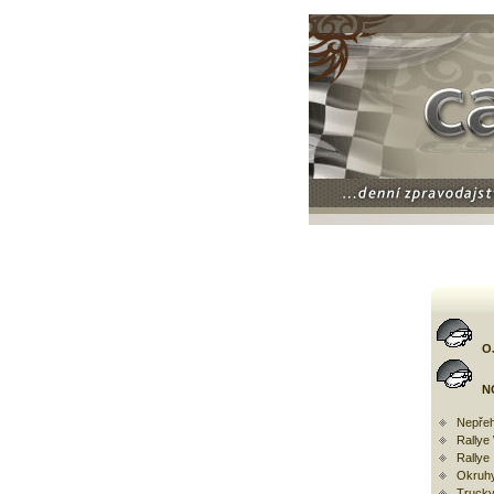
O
N
Nepřeh
Rally
Rallye
Okruh
Trucky