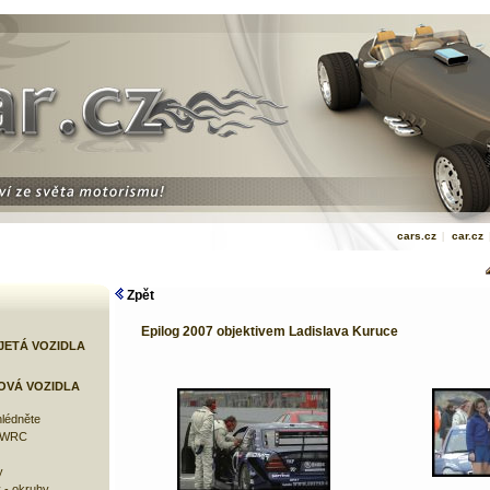
cars.cz
|
car.cz
Zpět
Epilog 2007 objektivem Ladislava Kuruce
JETÁ VOZIDLA
OVÁ VOZIDLA
lédněte
e WRC
y
 - okruhy