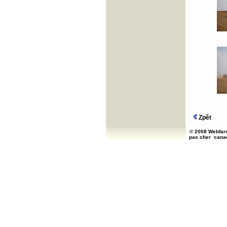
Zpět
© 2008 Webfarm
pas cher
cana