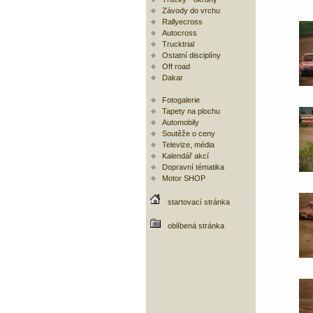
Závody do vrchu
Rallyecross
Autocross
Trucktrial
Ostatní disciplíny
Off road
Dakar
Fotogalerie
Tapety na plochu
Automobily
Soutěže o ceny
Televize, média
Kalendář akcí
Dopravní tématika
Motor SHOP
startovací stránka
oblíbená stránka