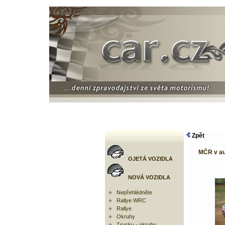
Zpět
MČR v au
OJETÁ VOZIDLA
NOVÁ VOZIDLA
Nepřehlédněte
Rallye WRC
Rallye
Okruhy
Trucky - okruhy