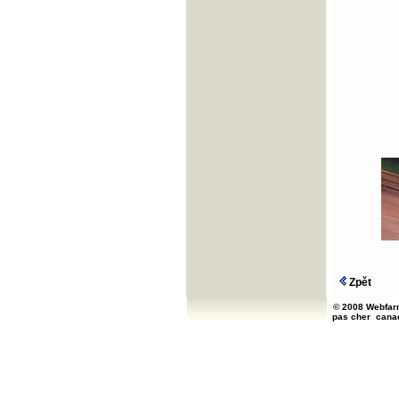
Zpět
© 2008 Webfarm
pas cher
cana