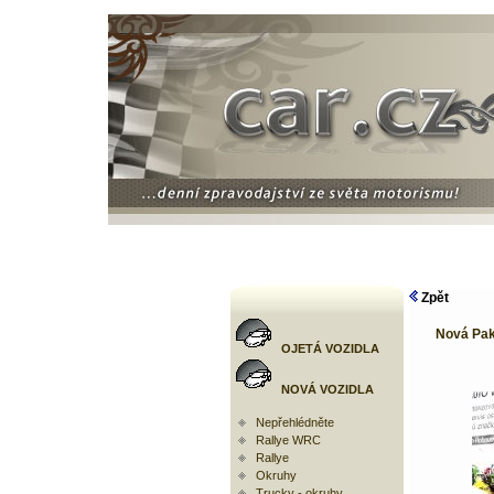
Zpět
Nová Pak
OJETÁ VOZIDLA
NOVÁ VOZIDLA
Nepřehlédněte
Rallye WRC
Rallye
Okruhy
Trucky - okruhy