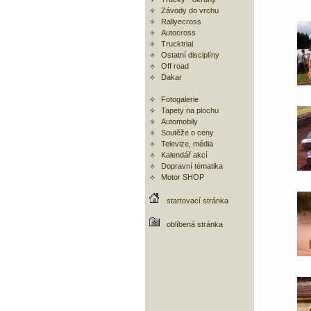
Závody do vrchu
Rallyecross
Autocross
Trucktrial
Ostatní disciplíny
Off road
Dakar
Fotogalerie
Tapety na plochu
Automobily
Soutěže o ceny
Televize, média
Kalendář akcí
Dopravní tématika
Motor SHOP
startovací stránka
oblíbená stránka