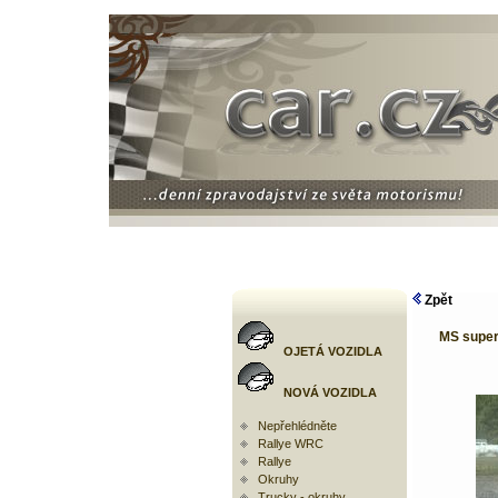
Zpět
MS supe
OJETÁ VOZIDLA
NOVÁ VOZIDLA
Nepřehlédněte
Rallye WRC
Rallye
Okruhy
Trucky - okruhy