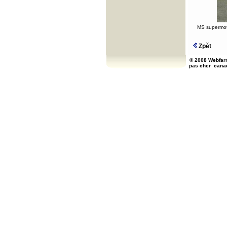
MS supermot
Zpět
© 2008 Webfarm
pas cher
cana