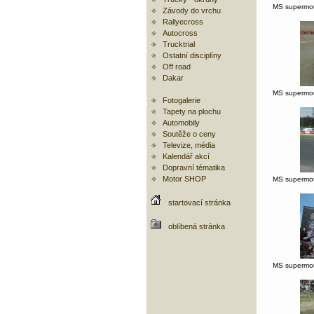
MS supermot
Závody do vrchu
Rallyecross
Autocross
Trucktrial
Ostatní disciplíny
Off road
Dakar
MS supermot
Fotogalerie
Tapety na plochu
Automobily
Soutěže o ceny
Televize, média
Kalendář akcí
Dopravní tématika
Motor SHOP
MS supermot
startovací stránka
oblíbená stránka
MS supermot