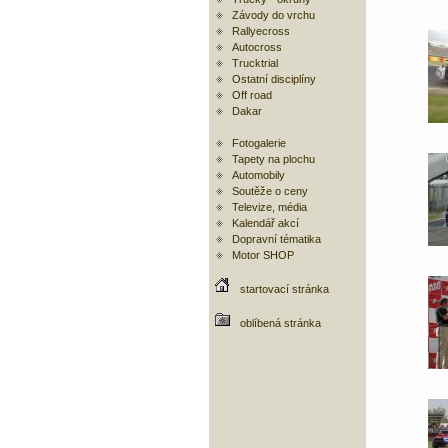
Závody do vrchu
Rallyecross
Autocross
Trucktrial
Ostatní disciplíny
Off road
Dakar
Fotogalerie
Tapety na plochu
Automobily
Soutěže o ceny
Televize, média
Kalendář akcí
Dopravní tématika
Motor SHOP
startovací stránka
oblíbená stránka