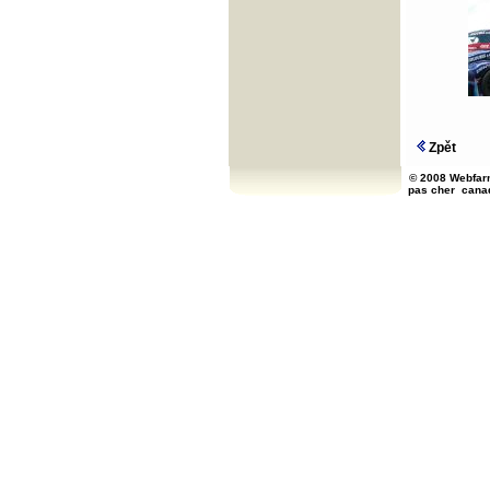
Zpět
© 2008 Webfarm
pas cher
cana