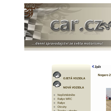
Zpět
Nogaro 2
OJETÁ VOZIDLA
NOVÁ VOZIDLA
Nepřehlédněte
Rallye WRC
Rallye
Okruhy
Trucky - okruhy