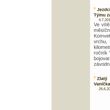
Jezdc
Týmu zá
4.7.201
Ve vít
měsíčn
Komvet
vrchu, 
kilome
ročník 
bojova
závodn
Zlatý
Vaníčk
26.6.20