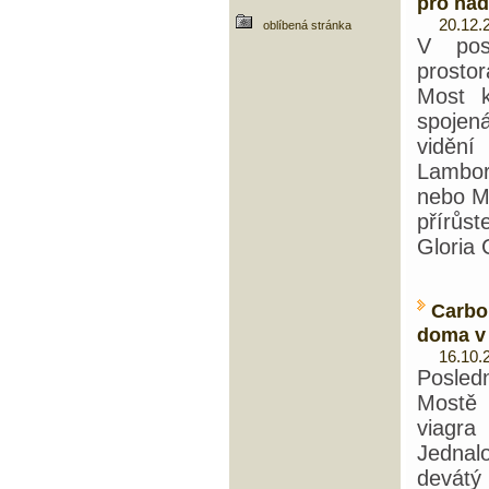
pro nad
20.12.20
oblíbená stránka
V pos
prosto
Most k
spojen
vidění
Lambor
nebo Mi
přírůs
Gloria
Carbo
doma v
16.10.20
Posled
Most
viagra
t
Jednal
devátý 