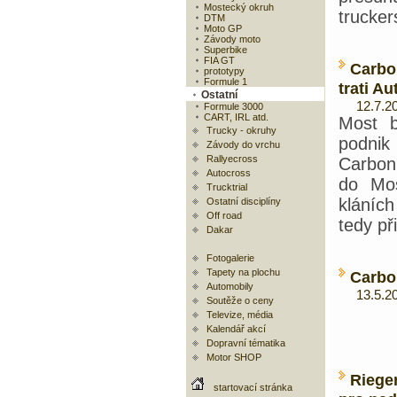
Mostecký okruh
trucke
DTM
Moto GP
Závody moto
Superbike
FIA GT
Carbo
prototypy
Formule 1
trati A
Ostatní
12.7.20
Formule 3000
CART, IRL atd.
Most b
Trucky - okruhy
podni
Závody do vrchu
Rallyecross
Carbon
Autocross
do Mos
Trucktrial
kláníc
Ostatní disciplíny
Off road
tedy př
Dakar
Fotogalerie
Tapety na plochu
Carbo
Automobily
13.5.20
Soutěže o ceny
Televize, média
Kalendář akcí
Dopravní tématika
Motor SHOP
Riege
startovací stránka