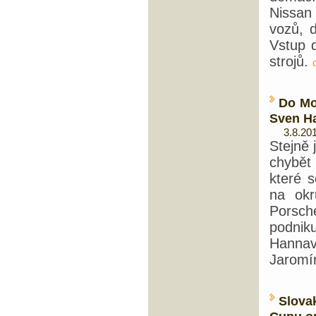
Nissan
vozů, d
Vstup 
strojů.
Do Mo
Sven H
3.8.201
Stejně 
chybět
které 
na ok
Porsch
podni
Hannav
Jaromír
Slova