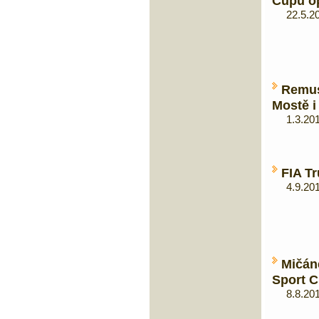
Cupu o
22.5.20
Remu
Mostě i
1.3.201
FIA Tr
4.9.201
Mičá
Sport C
8.8.201