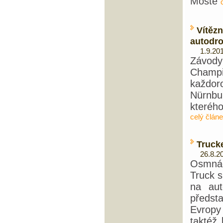
Mostě
Vítěz
autodr
1.9.201
Závo
Champ
každo
Nürnbu
kteréh
celý člán
Trucke
26.8.20
Osmnác
Truck s
na au
předs
Evropy
taktéž