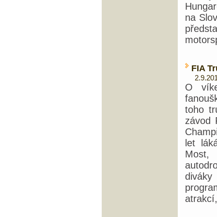
Hungar
na Slov
předs
motors
FIA T
2.9.201
O vík
fanouš
toho t
závod 
Champio
let lá
Most,
autodr
diváky
progr
atrakcí,