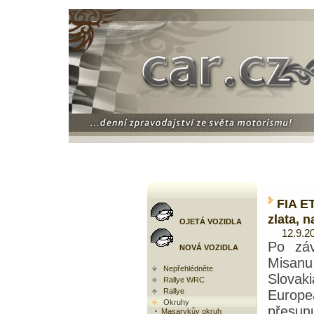
FIA E
zlata, 
OJETÁ VOZIDLA
12.9.20
Po záv
NOVÁ VOZIDLA
Misa
Nepřehlédněte
Slova
Rallye WRC
Rallye
Europ
Okruhy
přesun
Masarykův okruh