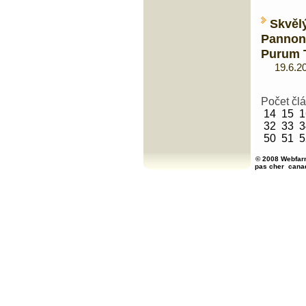
Skvě
Panno
Purum 
19.6.20
Počet čl
14
15
1
32
33
3
50
51
5
© 2008 Webfarm
pas cher
cana