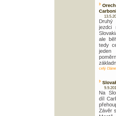
Ore
Carbon
13.5.20
Druhý 
jezdci
Slovaki
ale bě
tedy c
jeden 
poměrn
základ
celý člán
Slovak
9.9.201
Na Slo
díl Ca
přehoup
Závěr 