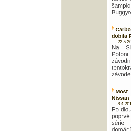
šampi
Buggyr
Carb
dobila 
22.5.20
Na Sl
Potoni
závodn
tentok
závode
Most
Nissan
8.4.201
Po dlou
poprvé
série
domácí