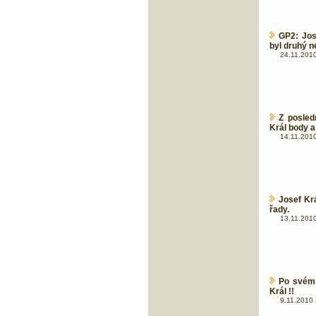
GP2: Jos
byl druhý n
24.11.2010
Z posled
Král body a
14.11.2010
Josef Krá
řady.
13.11.2010
Po svém 
Král !!
9.11.2010 