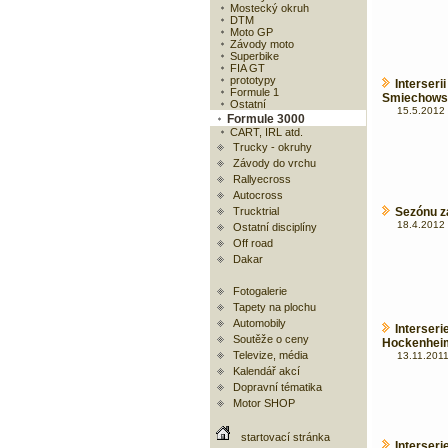
Mostecký okruh
DTM
Moto GP
Závody moto
Superbike
FIA GT
prototypy
Inters
Formule 1
Smiechows
Ostatní
15.5.2012 
Formule 3000
CART, IRL atd.
Trucky - okruhy
Závody do vrchu
Rallyecross
Autocross
Trucktrial
Sezónu za
18.4.2012 
Ostatní disciplíny
Off road
Dakar
Fotogalerie
Tapety na plochu
Automobily
Interse
Soutěže o ceny
Hockenhei
Televize, média
13.11.2011
Kalendář akcí
Dopravní tématika
Motor SHOP
startovací stránka
Interser