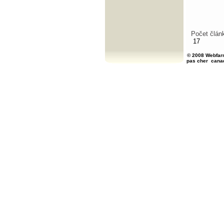
Počet člán
17
© 2008 Webfarm
pas cher
cana