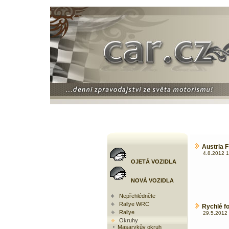
Austria 
4.8.2012 1
OJETÁ VOZIDLA
NOVÁ VOZIDLA
Nepřehlédněte
Rallye WRC
Rychlé f
Rallye
29.5.2012 
Okruhy
Masarykův okruh