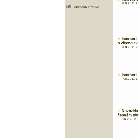
8.8.2011 2
oblíbená stránka
Interser
o víkendu 
3.8.2011 2
Interser
7.5.2011 1
Novozéla
českém tý
16.2.2011 