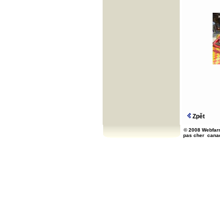
Zpět
© 2008 Webfarm
pas cher
cana