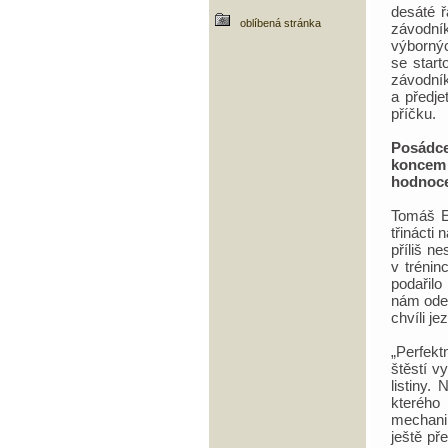
desáté ř
oblíbená stránka
závodník
výbornýc
se star
závodník
a předje
příčku.
Posádce
koncem
hodnoce
Tomáš En
třinácti
příliš n
v trénin
podařilo
nám odeš
chvíli je
„Perfekt
štěstí v
listiny.
kterého
mechanik
ještě př