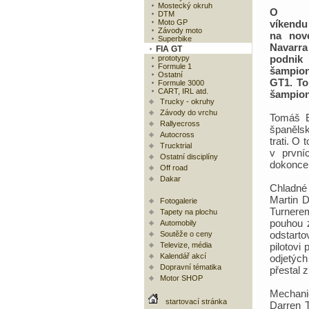
Mostecký okruh
O up
DTM
Moto GP
víkendu
Závody moto
na nov
Superbike
Navar
FIA GT
podnik
prototypy
Formule 1
šampio
Ostatní
GT1. To
Formule 3000
CART, IRL atd.
šampion
Trucky - okruhy
Závody do vrchu
Tomáš E
Rallyecross
španělsk
Autocross
trati. O
Trucktrial
v první
Ostatní disciplíny
dokonce 
Off road
Dakar
Chladné
Martin 
Fotogalerie
Turnerem
Tapety na plochu
pouhou z
Automobily
odstarto
Soutěže o ceny
Televize, média
pilotovi 
Kalendář akcí
odjetýc
Dopravní tématika
přestal 
Motor SHOP
Mechani
startovací stránka
Darren T