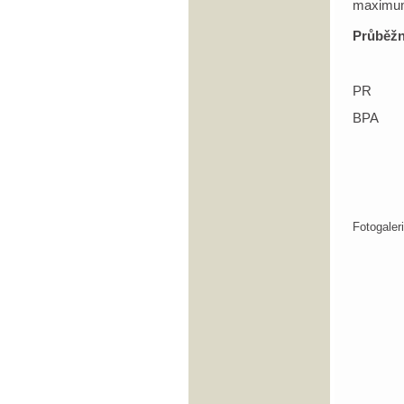
maximum 
Průběžn
PR
BPA
Fotogale