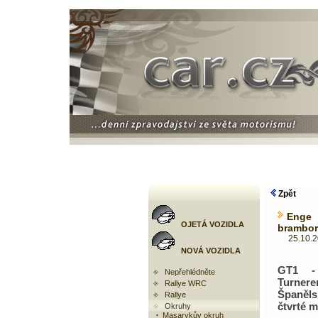
Zpět
Enge 
OJETÁ VOZIDLA
brambor
25.10.201
NOVÁ VOZIDLA
GT1 -
Nepřehlédněte
Turnere
Rallye WRC
Španěls
Rallye
čtvrté m
Okruhy
Masarykův okruh