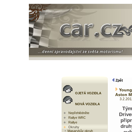
Zpět
Young
OJETÁ VOZIDLA
Aston M
3.2.2011 
NOVÁ VOZIDLA
Tým
Nepřehlédněte
Drive
Rallye WRC
přip
Rallye
druh
Okruhy
Masarykův okruh