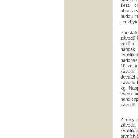
šest, 
absolvo
budou mu
jim zbyt
Podstat
závodů F
vozům p
naopak 
kvalifi
nadcháze
10 kg a
závodní
devátéh
závodě b
kg. Nao
všem od
handicap
závodě, 
Změny s
závodu 
kvalifik
prvních 