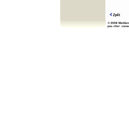
Zpět
© 2008 Webfarm
pas cher
cana