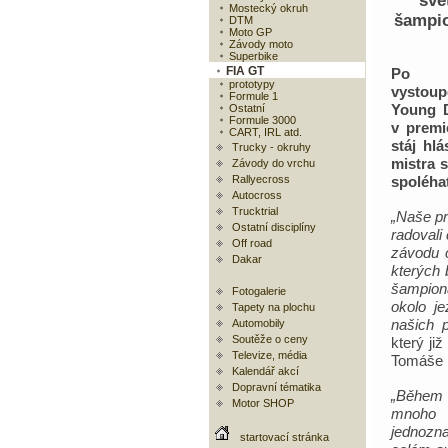
svě
Mostecký okruh
šampi
DTM
Moto GP
Závody moto
Superbike
FIA GT
Po ú
prototypy
vystou
Formule 1
Young 
Ostatní
Formule 3000
v prem
CART, IRL atd.
stáj hl
Trucky - okruhy
mistra 
Závody do vrchu
Rallyecross
spoléha
Autocross
Trucktrial
„Naše pr
Ostatní disciplíny
radovali 
Off road
závodu o
Dakar
kterých
šampioná
Fotogalerie
okolo j
Tapety na plochu
našich pi
Automobily
Soutěže o ceny
který ji
Televize, média
Tomáše 
Kalendář akcí
Dopravní tématika
„Během 
Motor SHOP
mnoho 
jednozn
startovací stránka