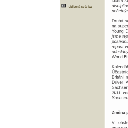
celém sv
discipl
oblíbená stránka
početným
Druhá s
na supe
Young D
jsme tep
poslední
repasí v
odeslán
World
Fi
Kalendá
Účastníc
Británii
Driver
Sachsen
2011 ve
Sachsenr
Změna p
V loňsk
omezen n