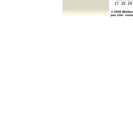
17
18
19
© 2008 Webfarm
pas cher
cana