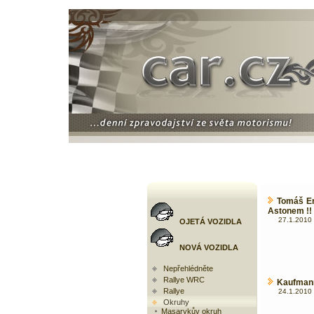
Tomáš En
Astonem !!
27.1.2010 
OJETÁ VOZIDLA
NOVÁ VOZIDLA
Nepřehlédněte
Rallye WRC
Kaufmann
Rallye
24.1.2010 
Okruhy
Masarykův okruh