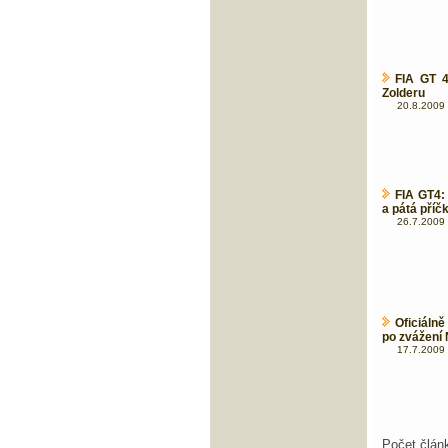
FIA GT 4
Zolderu
20.8.2009 
FIA GT4: 
a pátá příč
26.7.2009 
Oficiáln
po zvážení
17.7.2009 
Počet člán