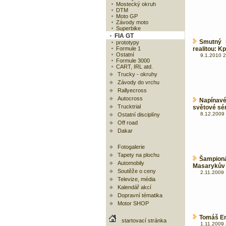
Mostecký okruh
DTM
Moto GP
Závody moto
Superbike
FIA GT
Smutný 
prototypy
Formule 1
realitou: K
Ostatní
9.1.2010 2
Formule 3000
CART, IRL atd.
Trucky - okruhy
Závody do vrchu
Rallyecross
Autocross
Napínav
Trucktrial
světové sér
8.12.2009 
Ostatní disciplíny
Off road
Dakar
Fotogalerie
Tapety na plochu
Šampion
Automobily
Masarykův 
Soutěže o ceny
2.11.2009 
Televize, média
Kalendář akcí
Dopravní tématika
Motor SHOP
Tomáš En
startovací stránka
1.11.2009 