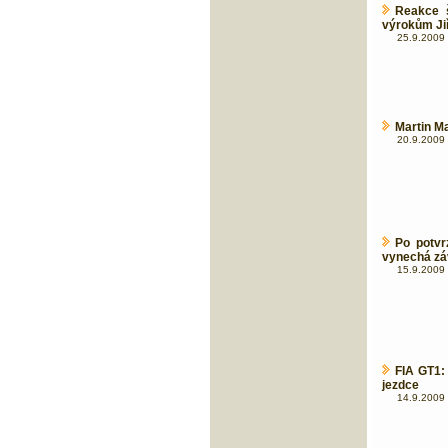
Reakce 
výrokům Jiř
25.9.2009 
Martin Ma
20.9.2009 
Po potvr
vynechá zá
15.9.2009 
FIA GT1:
jezdce
14.9.2009 