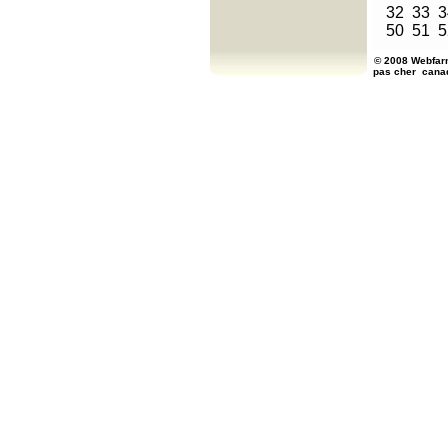
32
33
3
50
51
5
© 2008 Webfarm
pas cher
cana