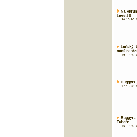
Na okruh
Levett !!
30.10.2010
Loňský b
bodů nepře
19.10.2010
Buggyra j
17.10.2010
Buggyra 
Táboře
16.10.2010