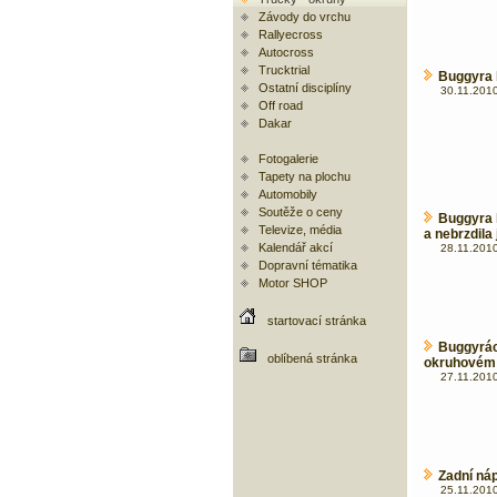
Závody do vrchu
Rallyecross
Autocross
Trucktrial
Buggyra 
Ostatní disciplíny
30.11.2010
Off road
Dakar
Fotogalerie
Tapety na plochu
Automobily
Soutěže o ceny
Buggyra 
Televize, média
a nebrzdila 
Kalendář akcí
28.11.2010
Dopravní tématika
Motor SHOP
startovací stránka
Buggyrá
oblíbená stránka
okruhovém 
27.11.2010
Zadní ná
25.11.2010