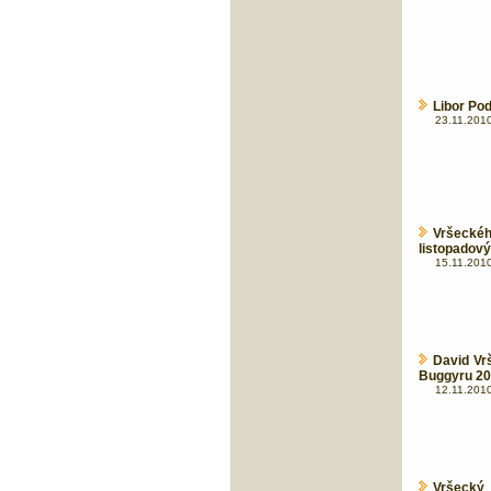
Libor Po
23.11.2010
Vršecké
listopadov
15.11.2010
David Vr
Buggyru 20
12.11.2010
Vršecký 