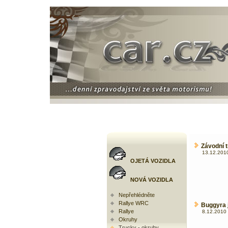
Závodní t
13.12.2010
OJETÁ VOZIDLA
NOVÁ VOZIDLA
Nepřehlédněte
Rallye WRC
Buggyra j
Rallye
8.12.2010 
Okruhy
Trucky - okruhy