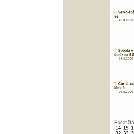
Velkolep
se.
28.8.2006 
Sobota v
špičkou !! S
28.8.2006 
Černá s
Mostě
26.8.2006 
Počet čl
14
15
1
32
33
3