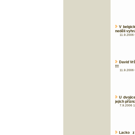
V belgic
neděli vyhr
11.9.2006 
David Vr
!!!
11.9.2006 
U dvojic
jejich přízni
7.9.2006 1
Lacko z