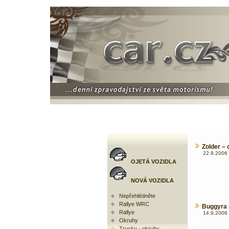
Zolder –
22.9.2006 
OJETÁ VOZIDLA
NOVÁ VOZIDLA
Nepřehlédněte
Rallye WRC
Buggyra n
Rallye
14.9.2006 
Okruhy
Trucky - okruhy