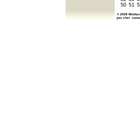
50
51
5
© 2008 Webfarm
pas cher
cana