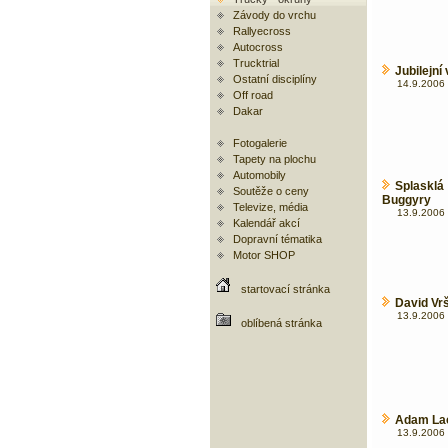
Závody do vrchu
Rallyecross
Autocross
Trucktrial
Jubilejní
Ostatní disciplíny
14.9.2006 
Off road
Dakar
Fotogalerie
Tapety na plochu
Automobily
Splaskl
Soutěže o ceny
Buggyry
Televize, média
13.9.2006 
Kalendář akcí
Dopravní tématika
Motor SHOP
startovací stránka
David Vrš
13.9.2006 
oblíbená stránka
Adam Lac
13.9.2006 