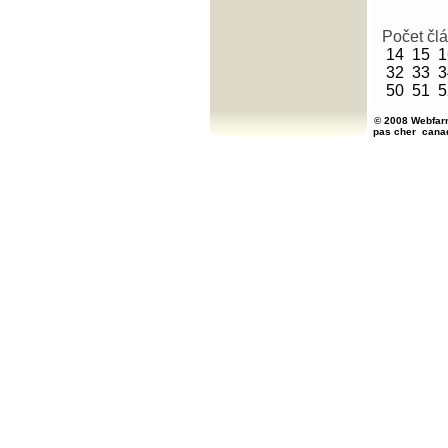
Počet čl
14
15
1
32
33
3
50
51
5
© 2008 Webfarm
pas cher
cana