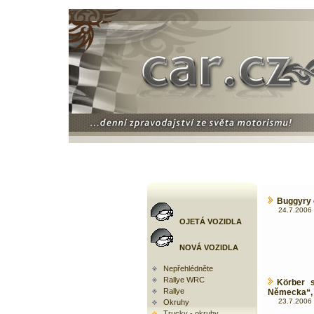
Buggyry 
24.7.2006 
OJETÁ VOZIDLA
NOVÁ VOZIDLA
Nepřehlédněte
Rallye WRC
Körber 
Rallye
Německa“, 
23.7.2006 
Okruhy
Trucky - okruhy