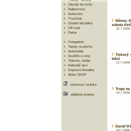
Závody do vrchu
Rallyecross
Autocross
Trucktrial
Němec Kö
Ostatní disciplíny
sobotu třetí
Off road
22.7.2006 
Dakar
Fotogalerie
Tapety na plochu
Automobily
Tiskový 
Soutěže o ceny
klání
Televize, média
21.7.2006 
Kalendář akcí
Dopravní tématika
Motor SHOP
startovací stránka
Tropy na 
19.7.2006 
oblíbená stránka
David Vrš
18.7.2006 