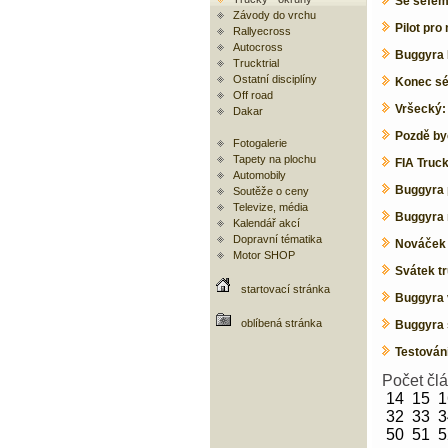
Se šéfem
Závody do vrchu
Pilot pr
Rallyecross
Autocross
Buggyra 
Trucktrial
Ostatní disciplíny
Konec sé
Off road
Vršecký:
Dakar
Pozdě by
Fotogalerie
Tapety na plochu
FIA Truc
Automobily
Buggyra 
Soutěže o ceny
Televize, média
Buggyra 
Kalendář akcí
Dopravní tématika
Nováček B
Motor SHOP
Svátek t
startovací stránka
Buggyra 
oblíbená stránka
Buggyra 
Testován
Počet čl
14
15
1
32
33
3
50
51
5