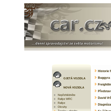
Historie 
Buggyra m
OJETÁ VOZIDLA
Freightli
NOVÁ VOZIDLA
Představ
Nepřehlédněte
David Vr
Rallye WRC
Rallye
Diagnóza
Okruhy
Trucky - okruhy