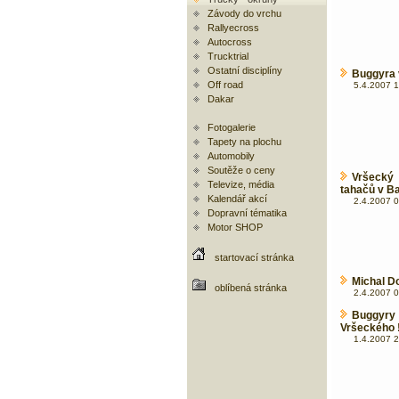
Závody do vrchu
Rallyecross
Autocross
Trucktrial
Ostatní disciplíny
Buggyra 
Off road
5.4.2007 1
Dakar
Fotogalerie
Tapety na plochu
Automobily
Soutěže o ceny
Vršecký 
Televize, média
tahačů v Ba
Kalendář akcí
2.4.2007 0
Dopravní tématika
Motor SHOP
startovací stránka
Michal Do
oblíbená stránka
2.4.2007 0
Buggyry 
Vršeckého !
1.4.2007 2