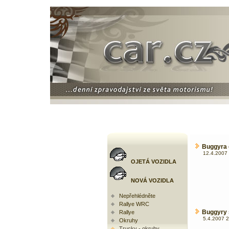
Buggyra 
12.4.2007 
OJETÁ VOZIDLA
NOVÁ VOZIDLA
Nepřehlédněte
Rallye WRC
Buggyry 
Rallye
5.4.2007 2
Okruhy
Trucky - okruhy