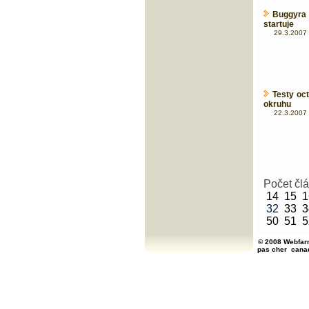
Buggyra
startuje
29.3.2007 
Testy oc
okruhu
22.3.2007 
Počet čl
14
15
1
32
33
3
50
51
5
© 2008 Webfarm
pas cher
cana