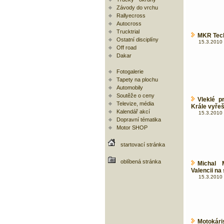
Závody do vrchu
Rallyecross
Autocross
Trucktrial
MKR Tech
Ostatní disciplíny
15.3.2010 
Off road
Dakar
Fotogalerie
Tapety na plochu
Automobily
Soutěže o ceny
Vleklé p
Televize, média
Krále vyřeš
Kalendář akcí
15.3.2010 
Dopravní tématika
Motor SHOP
startovací stránka
oblíbená stránka
Michal 
Valencii na
15.3.2010 
Motokár