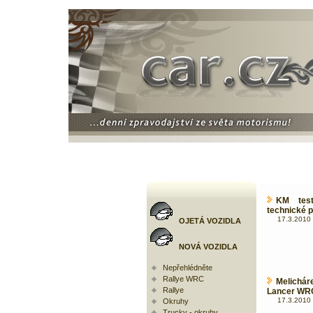
KM test
technické 
17.3.2010 
OJETÁ VOZIDLA
NOVÁ VOZIDLA
Nepřehlédněte
Rallye WRC
Melicháre
Rallye
Lancer WR
17.3.2010 
Okruhy
Trucky - okruhy