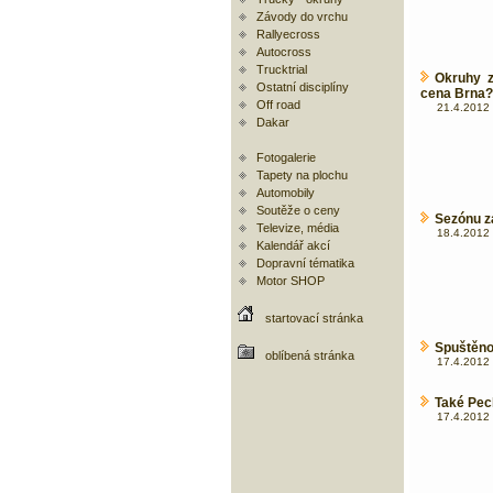
Závody do vrchu
Rallyecross
Autocross
Trucktrial
Okruhy z
Ostatní disciplíny
cena Brna?
Off road
21.4.2012 
Dakar
Fotogalerie
Tapety na plochu
Automobily
Soutěže o ceny
Sezónu za
Televize, média
18.4.2012 
Kalendář akcí
Dopravní tématika
Motor SHOP
startovací stránka
Spuštěno 
oblíbená stránka
17.4.2012 
Také Pec
17.4.2012 