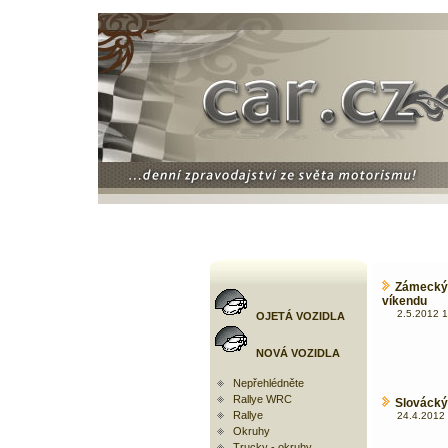
Zámecký
víkendu
2.5.2012 1
OJETÁ VOZIDLA
NOVÁ VOZIDLA
Nepřehlédněte
Rallye WRC
Slovácký
Rallye
24.4.2012 
Okruhy
Trucky - okruhy