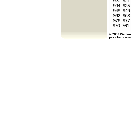
920
921
934
935
948
949
962
963
976
977
990
991
© 2008 Webfarm
pas cher
cana