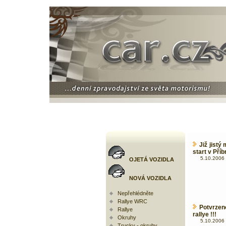
Již jistý
start v Pří
5.10.2006 
OJETÁ VOZIDLA
NOVÁ VOZIDLA
Nepřehlédněte
Rallye WRC
Potvrze
Rallye
rallye !!!
Okruhy
5.10.2006 
Trucky - okruhy