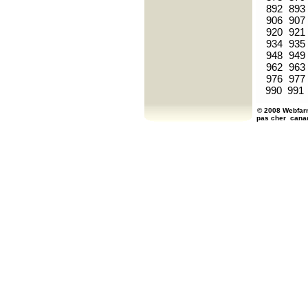
892
893
906
907
920
921
934
935
948
949
962
963
976
977
990
991
© 2008 Webfarm
pas cher
cana