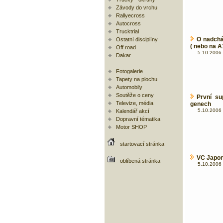
Závody do vrchu
Rallyecross
Autocross
Trucktrial
O nadchá
Ostatní disciplíny
( nebo na A
Off road
5.10.2006 
Dakar
Fotogalerie
Tapety na plochu
Automobily
Soutěže o ceny
První su
Televize, média
genech
5.10.2006 
Kalendář akcí
Dopravní tématika
Motor SHOP
startovací stránka
VC Japon
oblíbená stránka
5.10.2006 