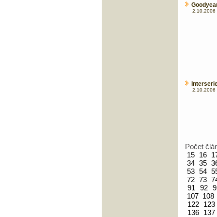
Goodyear
2.10.2006 
Interseri
2.10.2006 
Počet člá
15
16
1
34
35
3
53
54
5
72
73
7
91
92
9
107
108
122
123
136
137