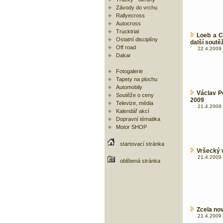
Závody do vrchu
Rallyecross
Autocross
Trucktrial
Loeb a C
Ostatní disciplíny
další soutě
Off road
22.4.2009 
Dakar
Fotogalerie
Tapety na plochu
Automobily
Václav P
Soutěže o ceny
2009
Televize, média
21.4.2009 
Kalendář akcí
Dopravní tématika
Motor SHOP
startovací stránka
Vršecký v
21.4.2009 
oblíbená stránka
Zcela no
21.4.2009 