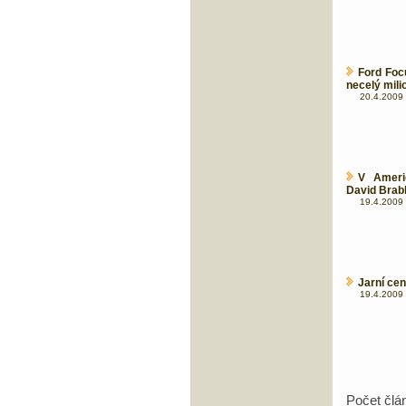
Ford Focu
necelý mili
20.4.2009 
V Ameri
David Bra
19.4.2009 
Jarní cen
19.4.2009 
Počet člá