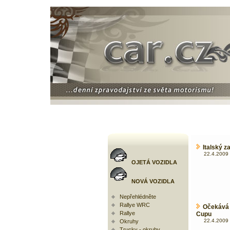
Italský 
22.4.2009 
OJETÁ VOZIDLA
NOVÁ VOZIDLA
Nepřehlédněte
Rallye WRC
Očekává 
Rallye
Cupu
22.4.2009 
Okruhy
Trucky - okruhy