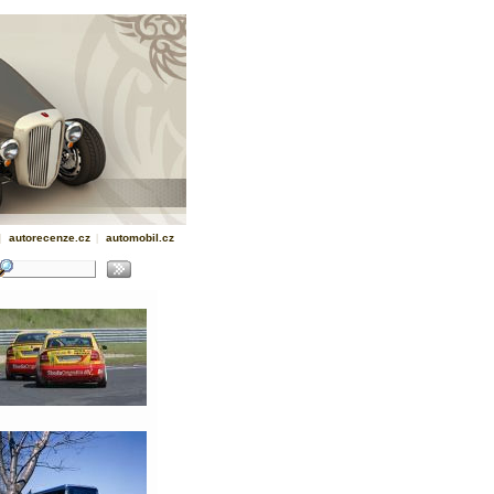
|
autorecenze.cz
|
automobil.cz