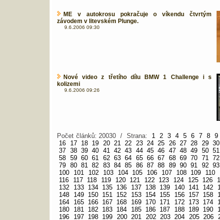
ME v autokrosu pokračuje o víkendu čtvrtým
závodem v litevském Plunge.
9.6.2006 09:30
Nové video z třetího dílu BMW 1 Challenge i s
kolizemi
9.6.2006 09:26
Počet článků: 20030 / Strana:
1
2
3
4
5
6
7
8
9
16
17
18
19
20
21
22
23
24
25
26
27
28
29
30
37
38
39
40
41
42
43
44
45
46
47
48
49
50
51
58
59
60
61
62
63
64
65
66
67
68
69
70
71
72
79
80
81
82
83
84
85
86
87
88
89
90
91
92
93
100
101
102
103
104
105
106
107
108
109
110
116
117
118
119
120
121
122
123
124
125
126
132
133
134
135
136
137
138
139
140
141
142
148
149
150
151
152
153
154
155
156
157
158
164
165
166
167
168
169
170
171
172
173
174
180
181
182
183
184
185
186
187
188
189
190
196
197
198
199
200
201
202
203
204
205
206