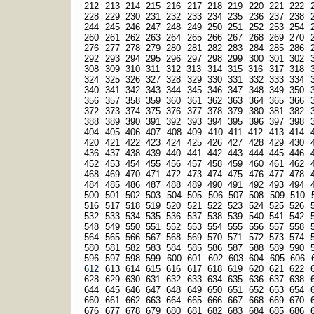
212
213
214
215
216
217
218
219
220
221
222
228
229
230
231
232
233
234
235
236
237
238
244
245
246
247
248
249
250
251
252
253
254
260
261
262
263
264
265
266
267
268
269
270
276
277
278
279
280
281
282
283
284
285
286
292
293
294
295
296
297
298
299
300
301
302
308
309
310
311
312
313
314
315
316
317
318
324
325
326
327
328
329
330
331
332
333
334
340
341
342
343
344
345
346
347
348
349
350
356
357
358
359
360
361
362
363
364
365
366
372
373
374
375
376
377
378
379
380
381
382
388
389
390
391
392
393
394
395
396
397
398
404
405
406
407
408
409
410
411
412
413
414
420
421
422
423
424
425
426
427
428
429
430
436
437
438
439
440
441
442
443
444
445
446
452
453
454
455
456
457
458
459
460
461
462
468
469
470
471
472
473
474
475
476
477
478
484
485
486
487
488
489
490
491
492
493
494
500
501
502
503
504
505
506
507
508
509
510
516
517
518
519
520
521
522
523
524
525
526
532
533
534
535
536
537
538
539
540
541
542
548
549
550
551
552
553
554
555
556
557
558
564
565
566
567
568
569
570
571
572
573
574
580
581
582
583
584
585
586
587
588
589
590
596
597
598
599
600
601
602
603
604
605
606
612
613
614
615
616
617
618
619
620
621
622
628
629
630
631
632
633
634
635
636
637
638
644
645
646
647
648
649
650
651
652
653
654
660
661
662
663
664
665
666
667
668
669
670
676
677
678
679
680
681
682
683
684
685
686