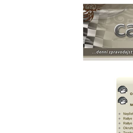
O
N
Nepřeh
Rally
Rallye
Okruh
Trucky