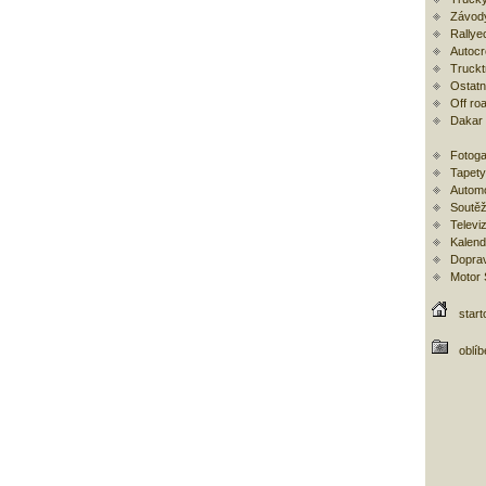
Závod
Rallye
Autoc
Trucktr
Ostatní
Off ro
Dakar
Fotoga
Tapety
Automo
Soutěž
Televi
Kalend
Doprav
Motor
start
oblí