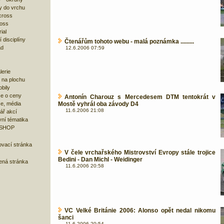
y do vrchu
cross
ross
ial
 disciplíny
Čtenářům tohoto webu - malá poznámka .........
ad
12.6.2006 07:59
lerie
 na plochu
bily
e o ceny
Antonín Charouz s Mercedesem DTM tentokrát v
ze, média
Mostě vyhrál oba závody D4
11.6.2006 21:08
ář akcí
ní tématika
 SHOP
ovací stránka
V čele vrchařského Mistrovství Evropy stále trojice
Bedini - Dan Michl - Weidinger
bená stránka
11.6.2006 20:58
VC Velké Británie 2006: Alonso opět nedal nikomu
šanci
11.6.2006 20:54