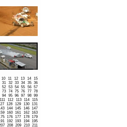
10
11
12
13
14
15
31
32
33
34
35
36
52
53
54
55
56
57
73
74
75
76
77
78
94
95
96
97
98
99
111
112
113
114
115
127
128
129
130
131
143
144
145
146
147
159
160
161
162
163
175
176
177
178
179
191
192
193
194
195
207
208
209
210
211