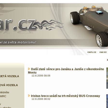
cars.cz
|
car.cz
Další zlaté věnce pro Janáka a Janiše z víkendového
Mostu
12.6.2006 08:06
JETÁ VOZIDLA
OVÁ VOZIDLA
lédněte
Irisbus Iveco uvádí na trh městský BUS Crossway
e WRC
12.6.2006 08:02
y
 - okruhy