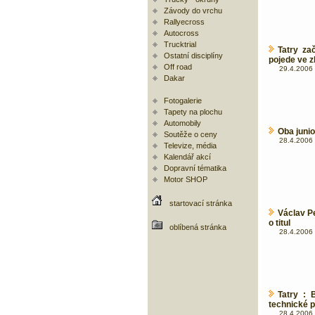
Závody do vrchu
Rallyecross
Autocross
Trucktrial
Tatry za
Ostatní disciplíny
pojede ve z
Off road
29.4.2006 
Dakar
Fotogalerie
Tapety na plochu
Automobily
Oba junio
Soutěže o ceny
28.4.2006 
Televize, média
Kalendář akcí
Dopravní tématika
Motor SHOP
startovací stránka
Václav P
o titul
oblíbená stránka
28.4.2006 
Tatry : 
technické 
28.4.2006 