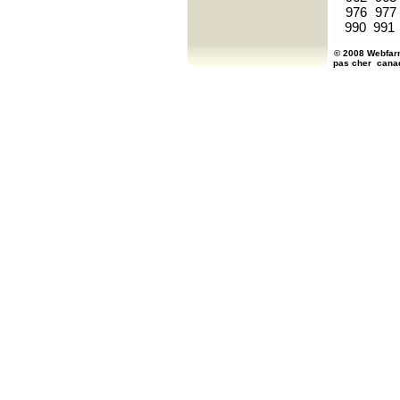
976
977
990
991
© 2008 Webfarm
pas cher
cana