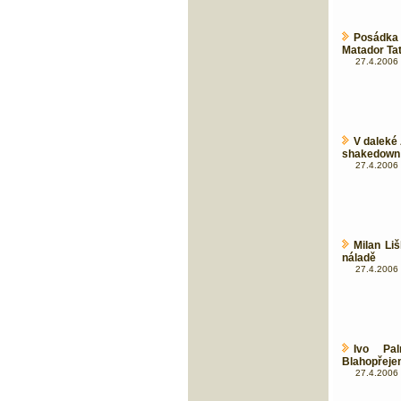
Posádka 
Matador Ta
27.4.2006 
V daleké 
shakedown
27.4.2006 
Milan Li
náladě
27.4.2006 
Ivo Pal
Blahopřeje
27.4.2006 