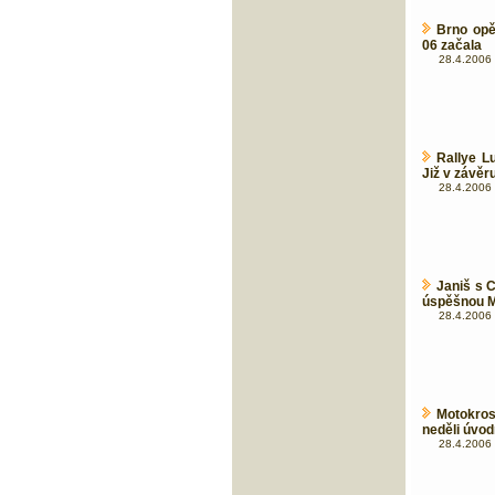
Brno opě
06 začala
28.4.2006 
Rallye L
Již v závěr
28.4.2006 
Janiš s 
úspěšnou 
28.4.2006 
Motokros
neděli úvod
28.4.2006 