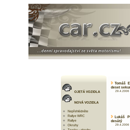
Tomáš En
deset seku
29.4.2006 
OJETÁ VOZIDLA
NOVÁ VOZIDLA
Nepřehlédněte
Rallye WRC
Lukáš P
Rallye
desátý
29.4.2006 
Okruhy
Trucky - okruhy