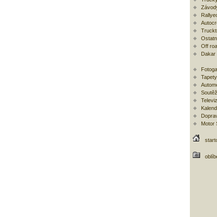
Závod
Rallye
Autoc
Trucktr
Ostatní
Off ro
Dakar
Fotoga
Tapety
Automo
Soutěž
Televi
Kalend
Doprav
Motor
start
oblí