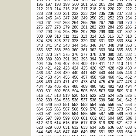
196
197
198
199
200
201
202
203
204
205
206
212
213
214
215
216
217
218
219
220
221
222
228
229
230
231
232
233
234
235
236
237
238
244
245
246
247
248
249
250
251
252
253
254
260
261
262
263
264
265
266
267
268
269
270
276
277
278
279
280
281
282
283
284
285
286
292
293
294
295
296
297
298
299
300
301
302
308
309
310
311
312
313
314
315
316
317
318
324
325
326
327
328
329
330
331
332
333
334
340
341
342
343
344
345
346
347
348
349
350
356
357
358
359
360
361
362
363
364
365
366
372
373
374
375
376
377
378
379
380
381
382
388
389
390
391
392
393
394
395
396
397
398
404
405
406
407
408
409
410
411
412
413
414
420
421
422
423
424
425
426
427
428
429
430
436
437
438
439
440
441
442
443
444
445
446
452
453
454
455
456
457
458
459
460
461
462
468
469
470
471
472
473
474
475
476
477
478
484
485
486
487
488
489
490
491
492
493
494
500
501
502
503
504
505
506
507
508
509
510
516
517
518
519
520
521
522
523
524
525
526
532
533
534
535
536
537
538
539
540
541
542
548
549
550
551
552
553
554
555
556
557
558
564
565
566
567
568
569
570
571
572
573
574
580
581
582
583
584
585
586
587
588
589
590
596
597
598
599
600
601
602
603
604
605
606
612
613
614
615
616
617
618
619
620
621
622
628
629
630
631
632
633
634
635
636
637
638
644
645
646
647
648
649
650
651
652
653
654