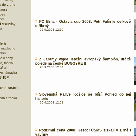
y do vrchu
cross
ross
ial
PC Brna - Octavia cup 2008: Petr Fulín je celkově
 disciplíny
stříbrný
ad
26.9.2008 12:59
lerie
 na plochu
bily
e o ceny
Z Jaramy vyjde letošní evropský šampión, určitě
ze, média
pojede na české BUGGYŘE !!
26.9.2008 12:54
ář akcí
ní tématika
 SHOP
ovací stránka
Slovenská Rallye Košice se blíží. Pohled do její
bená stránka
historie
26.9.2008 12:51
Podzimní cena 2008: Jezdci ČSMS získali v Brně i
vavříny