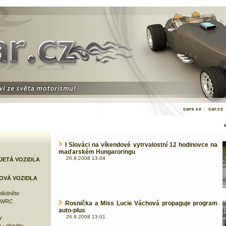
cars.cz
|
car.cz
I Slováci na víkendové vytrvalostní 12 hodinovce na
maďarském Hungaroringu
26.9.2008 13:04
JETÁ VOZIDLA
OVÁ VOZIDLA
lédněte
e WRC
Rosnička a Miss Lucie Váchová propaguje program
auto-plus
26.9.2008 13:01
y
 - okruhy