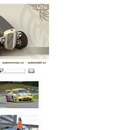
|
autorecenze.cz
|
automobil.cz