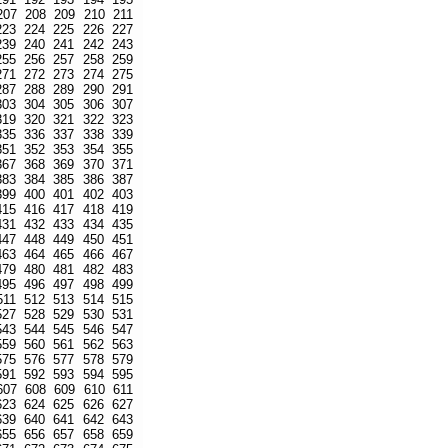
207
208
209
210
211
223
224
225
226
227
239
240
241
242
243
255
256
257
258
259
271
272
273
274
275
287
288
289
290
291
303
304
305
306
307
319
320
321
322
323
335
336
337
338
339
351
352
353
354
355
367
368
369
370
371
383
384
385
386
387
399
400
401
402
403
415
416
417
418
419
431
432
433
434
435
447
448
449
450
451
463
464
465
466
467
479
480
481
482
483
495
496
497
498
499
511
512
513
514
515
527
528
529
530
531
543
544
545
546
547
559
560
561
562
563
575
576
577
578
579
591
592
593
594
595
607
608
609
610
611
623
624
625
626
627
639
640
641
642
643
655
656
657
658
659