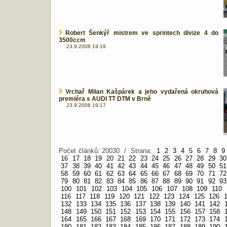
Robert Šenkýř mistrem ve sprintech divize 4 do
3500ccm
23.9.2008 19:19
Vrchař Milan Kašpárek a jeho vydařená okruhová
premiéra s AUDI TT DTM v Brně
23.9.2008 19:17
Počet článků: 20030 / Strana:
1
2
3
4
5
6
7
8
9
16
17
18
19
20
21
22
23
24
25
26
27
28
29
30
37
38
39
40
41
42
43
44
45
46
47
48
49
50
51
58
59
60
61
62
63
64
65
66
67
68
69
70
71
72
79
80
81
82
83
84
85
86
87
88
89
90
91
92
93
100
101
102
103
104
105
106
107
108
109
110
116
117
118
119
120
121
122
123
124
125
126
132
133
134
135
136
137
138
139
140
141
142
148
149
150
151
152
153
154
155
156
157
158
164
165
166
167
168
169
170
171
172
173
174
180
181
182
183
184
185
186
187
188
189
190