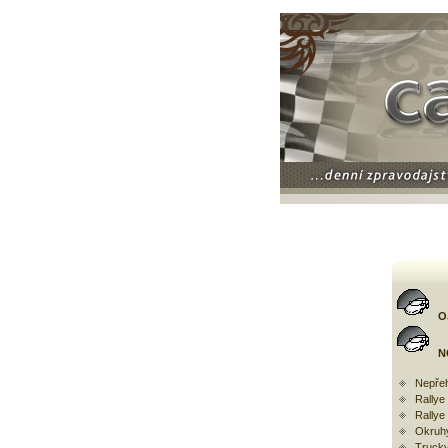
O
N
Nepřeh
Rally
Rallye
Okruh
Trucky