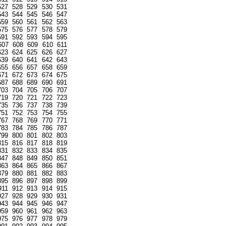
527
528
529
530
531
543
544
545
546
547
559
560
561
562
563
575
576
577
578
579
591
592
593
594
595
607
608
609
610
611
623
624
625
626
627
639
640
641
642
643
655
656
657
658
659
671
672
673
674
675
687
688
689
690
691
703
704
705
706
707
719
720
721
722
723
735
736
737
738
739
751
752
753
754
755
767
768
769
770
771
783
784
785
786
787
799
800
801
802
803
815
816
817
818
819
831
832
833
834
835
847
848
849
850
851
863
864
865
866
867
879
880
881
882
883
895
896
897
898
899
911
912
913
914
915
927
928
929
930
931
943
944
945
946
947
959
960
961
962
963
975
976
977
978
979