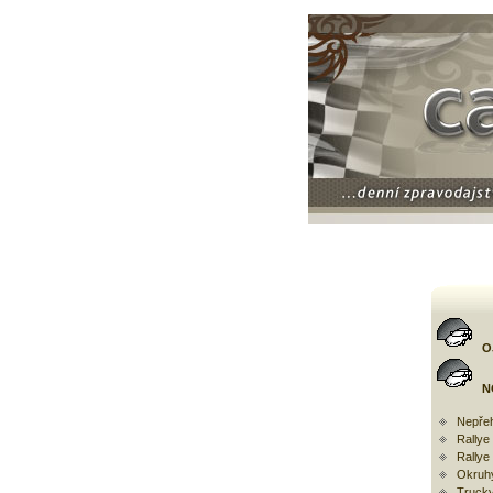
O
N
Nepřeh
Rally
Rallye
Okruh
Trucky