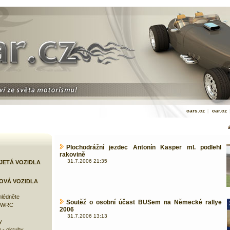
cars.cz
|
car.cz
Plochodrážní jezdec Antonín Kasper ml. podlehl
rakovině
31.7.2006 21:35
JETÁ VOZIDLA
OVÁ VOZIDLA
lédněte
Soutěž o osobní účast BUSem na Německé rallye
e WRC
2006
31.7.2006 13:13
y
 - okruhy