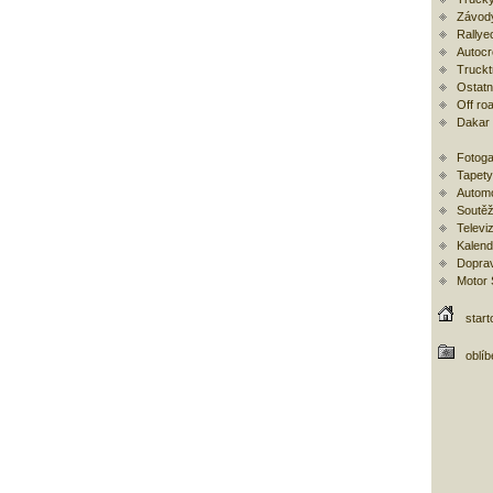
Závod
Rallye
Autoc
Trucktr
Ostatní
Off ro
Dakar
Fotoga
Tapety
Automo
Soutěž
Televi
Kalend
Doprav
Motor
start
oblí