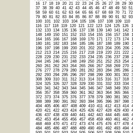
16
17
18
19
20
21
22
23
24
25
26
27
28
29
30
37
38
39
40
41
42
43
44
45
46
47
48
49
50
51
58
59
60
61
62
63
64
65
66
67
68
69
70
71
72
79
80
81
82
83
84
85
86
87
88
89
90
91
92
93
100
101
102
103
104
105
106
107
108
109
110
116
117
118
119
120
121
122
123
124
125
126
132
133
134
135
136
137
138
139
140
141
142
148
149
150
151
152
153
154
155
156
157
158
164
165
166
167
168
169
170
171
172
173
174
180
181
182
183
184
185
186
187
188
189
190
196
197
198
199
200
201
202
203
204
205
206
212
213
214
215
216
217
218
219
220
221
222
228
229
230
231
232
233
234
235
236
237
238
244
245
246
247
248
249
250
251
252
253
254
260
261
262
263
264
265
266
267
268
269
270
276
277
278
279
280
281
282
283
284
285
286
292
293
294
295
296
297
298
299
300
301
302
308
309
310
311
312
313
314
315
316
317
318
324
325
326
327
328
329
330
331
332
333
334
340
341
342
343
344
345
346
347
348
349
350
356
357
358
359
360
361
362
363
364
365
366
372
373
374
375
376
377
378
379
380
381
382
388
389
390
391
392
393
394
395
396
397
398
404
405
406
407
408
409
410
411
412
413
414
420
421
422
423
424
425
426
427
428
429
430
436
437
438
439
440
441
442
443
444
445
446
452
453
454
455
456
457
458
459
460
461
462
468
469
470
471
472
473
474
475
476
477
478
484
485
486
487
488
489
490
491
492
493
494
500
501
502
503
504
505
506
507
508
509
510