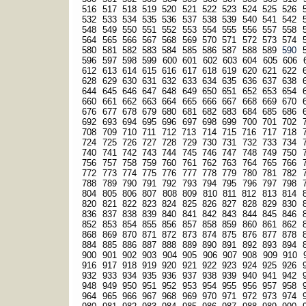
516
517
518
519
520
521
522
523
524
525
526
532
533
534
535
536
537
538
539
540
541
542
548
549
550
551
552
553
554
555
556
557
558
564
565
566
567
568
569
570
571
572
573
574
580
581
582
583
584
585
586
587
588
589
590
596
597
598
599
600
601
602
603
604
605
606
612
613
614
615
616
617
618
619
620
621
622
628
629
630
631
632
633
634
635
636
637
638
644
645
646
647
648
649
650
651
652
653
654
660
661
662
663
664
665
666
667
668
669
670
676
677
678
679
680
681
682
683
684
685
686
692
693
694
695
696
697
698
699
700
701
702
708
709
710
711
712
713
714
715
716
717
718
724
725
726
727
728
729
730
731
732
733
734
740
741
742
743
744
745
746
747
748
749
750
756
757
758
759
760
761
762
763
764
765
766
772
773
774
775
776
777
778
779
780
781
782
788
789
790
791
792
793
794
795
796
797
798
804
805
806
807
808
809
810
811
812
813
814
820
821
822
823
824
825
826
827
828
829
830
836
837
838
839
840
841
842
843
844
845
846
852
853
854
855
856
857
858
859
860
861
862
868
869
870
871
872
873
874
875
876
877
878
884
885
886
887
888
889
890
891
892
893
894
900
901
902
903
904
905
906
907
908
909
910
916
917
918
919
920
921
922
923
924
925
926
932
933
934
935
936
937
938
939
940
941
942
948
949
950
951
952
953
954
955
956
957
958
964
965
966
967
968
969
970
971
972
973
974