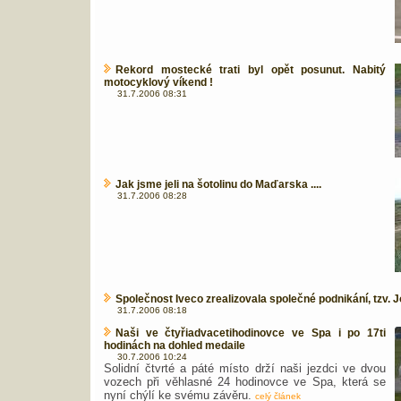
Rekord mostecké trati byl opět posunut. Nabitý
motocyklový víkend !
31.7.2006 08:31
Jak jsme jeli na šotolinu do Maďarska ....
31.7.2006 08:28
Společnost Iveco zrealizovala společné podnikání, tzv. J
31.7.2006 08:18
Naši ve čtyřiadvacetihodinovce ve Spa i po 17ti
hodinách na dohled medaile
30.7.2006 10:24
Solidní čtvrté a páté místo drží naši jezdci ve dvou
vozech při věhlasné 24 hodinovce ve Spa, která se
nyní chýlí ke svému závěru.
celý článek