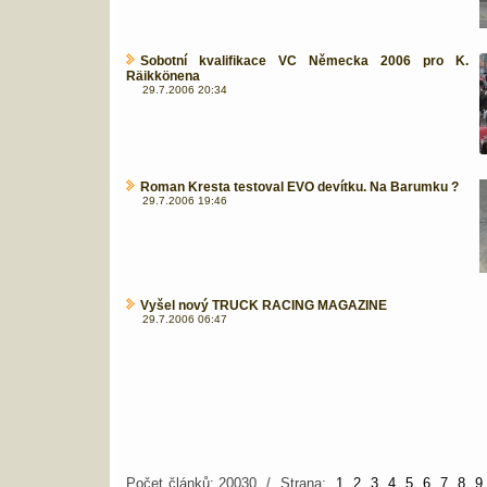
Sobotní kvalifikace VC Německa 2006 pro K.
Räikkönena
29.7.2006 20:34
Roman Kresta testoval EVO devítku. Na Barumku ?
29.7.2006 19:46
Vyšel nový TRUCK RACING MAGAZINE
29.7.2006 06:47
Počet článků: 20030 / Strana:
1
2
3
4
5
6
7
8
9