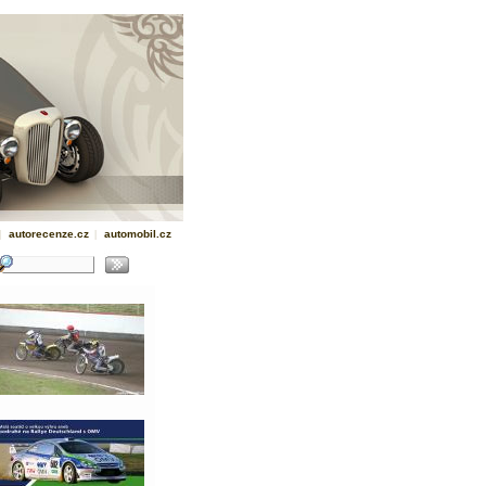
|
autorecenze.cz
|
automobil.cz