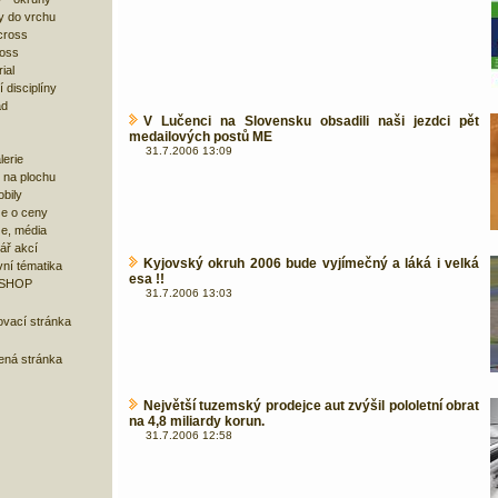
y do vrchu
cross
ross
ial
 disciplíny
ad
V Lučenci na Slovensku obsadili naši jezdci pět
medailových postů ME
31.7.2006 13:09
lerie
 na plochu
bily
e o ceny
ze, média
ář akcí
Kyjovský okruh 2006 bude vyjímečný a láká i velká
ní tématika
esa !!
 SHOP
31.7.2006 13:03
ovací stránka
bená stránka
Největší tuzemský prodejce aut zvýšil pololetní obrat
na 4,8 miliardy korun.
31.7.2006 12:58