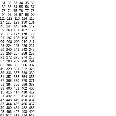
31
32
33
34
35
36
52
53
54
55
56
57
73
74
75
76
77
78
94
95
96
97
98
99
111
112
113
114
115
127
128
129
130
131
143
144
145
146
147
159
160
161
162
163
175
176
177
178
179
191
192
193
194
195
207
208
209
210
211
223
224
225
226
227
239
240
241
242
243
255
256
257
258
259
271
272
273
274
275
287
288
289
290
291
303
304
305
306
307
319
320
321
322
323
335
336
337
338
339
351
352
353
354
355
367
368
369
370
371
383
384
385
386
387
399
400
401
402
403
415
416
417
418
419
431
432
433
434
435
447
448
449
450
451
463
464
465
466
467
479
480
481
482
483
495
496
497
498
499
511
512
513
514
515