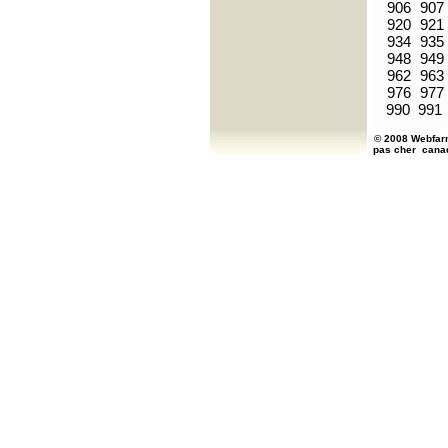
906
907
920
921
934
935
948
949
962
963
976
977
990
991
© 2008 Webfarm
pas cher
cana