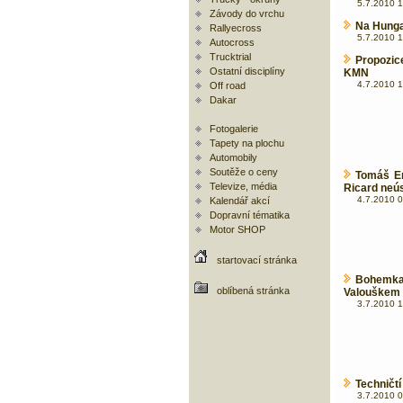
5.7.2010 1
Závody do vrchu
Na Hunga
Rallyecross
5.7.2010 1
Autocross
Trucktrial
Propozic
Ostatní disciplíny
KMN
4.7.2010 1
Off road
Dakar
Fotogalerie
Tapety na plochu
Automobily
Soutěže o ceny
Tomáš E
Televize, média
Ricard neú
4.7.2010 0
Kalendář akcí
Dopravní tématika
Motor SHOP
startovací stránka
Bohemk
oblíbená stránka
Valouškem 
3.7.2010 1
Techničt
3.7.2010 0