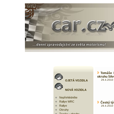
Tomáše E
okruhu Silv
29.4.2010 
OJETÁ VOZIDLA
NOVÁ VOZIDLA
Nepřehlédněte
Rallye WRC
Český tý
Rallye
29.4.2010 
Okruhy
Trucky - okruhy