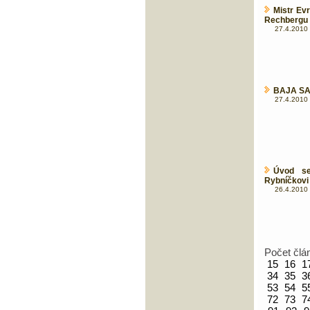
Mistr Ev
Rechbergu
27.4.2010 
BAJA SAX
27.4.2010 
Úvod se
Rybníčkovi 
26.4.2010 
Počet člá
15
16
1
34
35
3
53
54
5
72
73
7