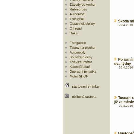
Závody do vrchu
Rallyecross
Autocross
Trucktrial
Škoda hlá
Ostatní disciplíny
29.4.2010 
Off road
Dakar
Fotogalerie
Tapety na plochu
Automobily
Soutěže o ceny
Po jarním
Televize, média
dva týdny
Kalendář akcí
29.4.2010 
Dopravní tématika
Motor SHOP
startovací stránka
oblíbená stránka
Tuscan r
již za měsíc
29.4.2010 
Hustopeč