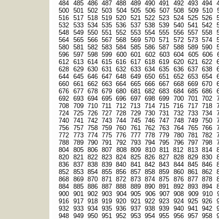
484
485
486
487
488
489
490
491
492
493
494
500
501
502
503
504
505
506
507
508
509
510
516
517
518
519
520
521
522
523
524
525
526
532
533
534
535
536
537
538
539
540
541
542
548
549
550
551
552
553
554
555
556
557
558
564
565
566
567
568
569
570
571
572
573
574
580
581
582
583
584
585
586
587
588
589
590
596
597
598
599
600
601
602
603
604
605
606
612
613
614
615
616
617
618
619
620
621
622
628
629
630
631
632
633
634
635
636
637
638
644
645
646
647
648
649
650
651
652
653
654
660
661
662
663
664
665
666
667
668
669
670
676
677
678
679
680
681
682
683
684
685
686
692
693
694
695
696
697
698
699
700
701
702
708
709
710
711
712
713
714
715
716
717
718
724
725
726
727
728
729
730
731
732
733
734
740
741
742
743
744
745
746
747
748
749
750
756
757
758
759
760
761
762
763
764
765
766
772
773
774
775
776
777
778
779
780
781
782
788
789
790
791
792
793
794
795
796
797
798
804
805
806
807
808
809
810
811
812
813
814
820
821
822
823
824
825
826
827
828
829
830
836
837
838
839
840
841
842
843
844
845
846
852
853
854
855
856
857
858
859
860
861
862
868
869
870
871
872
873
874
875
876
877
878
884
885
886
887
888
889
890
891
892
893
894
900
901
902
903
904
905
906
907
908
909
910
916
917
918
919
920
921
922
923
924
925
926
932
933
934
935
936
937
938
939
940
941
942
948
949
950
951
952
953
954
955
956
957
958