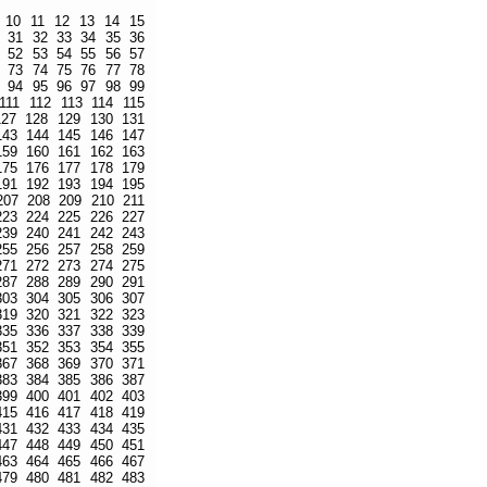
10
11
12
13
14
15
31
32
33
34
35
36
52
53
54
55
56
57
73
74
75
76
77
78
94
95
96
97
98
99
111
112
113
114
115
127
128
129
130
131
143
144
145
146
147
159
160
161
162
163
175
176
177
178
179
191
192
193
194
195
207
208
209
210
211
223
224
225
226
227
239
240
241
242
243
255
256
257
258
259
271
272
273
274
275
287
288
289
290
291
303
304
305
306
307
319
320
321
322
323
335
336
337
338
339
351
352
353
354
355
367
368
369
370
371
383
384
385
386
387
399
400
401
402
403
415
416
417
418
419
431
432
433
434
435
447
448
449
450
451
463
464
465
466
467
479
480
481
482
483