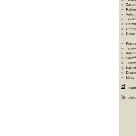
Závod
Rallye
Autoc
Trucktr
Ostatní
Off ro
Dakar
Fotoga
Tapety
Automo
Soutěž
Televi
Kalend
Doprav
Motor
start
oblí