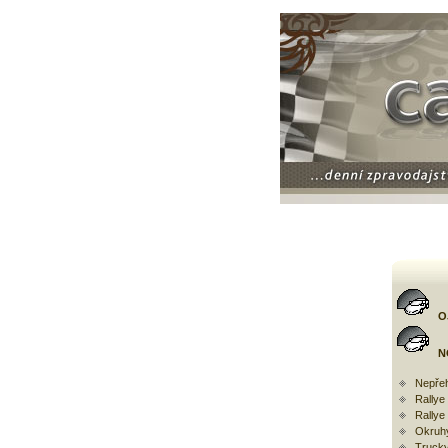
O
N
Nepřeh
Rally
Rallye
Okruh
Trucky