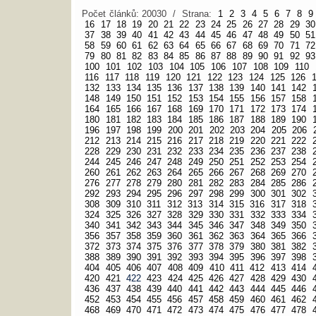
Počet článků: 20030 / Strana:
1
2
3
4
5
6
7
8
9
16
17
18
19
20
21
22
23
24
25
26
27
28
29
30
37
38
39
40
41
42
43
44
45
46
47
48
49
50
51
58
59
60
61
62
63
64
65
66
67
68
69
70
71
72
79
80
81
82
83
84
85
86
87
88
89
90
91
92
93
100
101
102
103
104
105
106
107
108
109
110
116
117
118
119
120
121
122
123
124
125
126
132
133
134
135
136
137
138
139
140
141
142
148
149
150
151
152
153
154
155
156
157
158
164
165
166
167
168
169
170
171
172
173
174
180
181
182
183
184
185
186
187
188
189
190
196
197
198
199
200
201
202
203
204
205
206
212
213
214
215
216
217
218
219
220
221
222
228
229
230
231
232
233
234
235
236
237
238
244
245
246
247
248
249
250
251
252
253
254
260
261
262
263
264
265
266
267
268
269
270
276
277
278
279
280
281
282
283
284
285
286
292
293
294
295
296
297
298
299
300
301
302
308
309
310
311
312
313
314
315
316
317
318
324
325
326
327
328
329
330
331
332
333
334
340
341
342
343
344
345
346
347
348
349
350
356
357
358
359
360
361
362
363
364
365
366
372
373
374
375
376
377
378
379
380
381
382
388
389
390
391
392
393
394
395
396
397
398
404
405
406
407
408
409
410
411
412
413
414
420
421
422
423
424
425
426
427
428
429
430
436
437
438
439
440
441
442
443
444
445
446
452
453
454
455
456
457
458
459
460
461
462
468
469
470
471
472
473
474
475
476
477
478