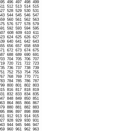
495
496
497
498
499
511
512
513
514
515
527
528
529
530
531
543
544
545
546
547
559
560
561
562
563
575
576
577
578
579
591
592
593
594
595
607
608
609
610
611
623
624
625
626
627
639
640
641
642
643
655
656
657
658
659
671
672
673
674
675
687
688
689
690
691
703
704
705
706
707
719
720
721
722
723
735
736
737
738
739
751
752
753
754
755
767
768
769
770
771
783
784
785
786
787
799
800
801
802
803
815
816
817
818
819
831
832
833
834
835
847
848
849
850
851
863
864
865
866
867
879
880
881
882
883
895
896
897
898
899
911
912
913
914
915
927
928
929
930
931
943
944
945
946
947
959
960
961
962
963