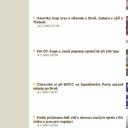
Ameriky maji sraz o víkendu v Brně, Subaru v září v
Třeboni
10.7.2007 07:52
FIA GT: Enge a Janiš pojedou společně při 24h Spa
9.7.2007 15:00
Chevrolet si při WTCC ve španělském Portu spravil
náladu po Brně
9.7.2007 14:57
Podle průzkumu lidé vidí v dovozu starých ojetin z EU
rizika a jsou pro regulaci
9.7.2007 14:54