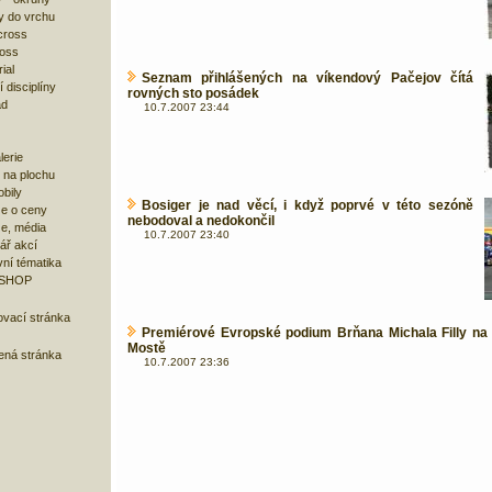
y do vrchu
cross
ross
ial
Seznam přihlášených na víkendový Pačejov čítá
 disciplíny
rovných sto posádek
ad
10.7.2007 23:44
lerie
 na plochu
bily
Bosiger je nad věcí, i když poprvé v této sezóně
e o ceny
nebodoval a nedokončil
ze, média
10.7.2007 23:40
ář akcí
ní tématika
 SHOP
ovací stránka
Premiérové Evropské podium Brňana Michala Filly na
Mostě
bená stránka
10.7.2007 23:36