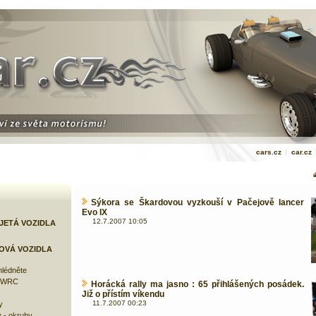
cars.cz
|
car.cz
Sýkora se Škardovou vyzkouší v Pačejově lancer
Evo IX
12.7.2007 10:05
JETÁ VOZIDLA
OVÁ VOZIDLA
lédněte
e WRC
Horácká rally ma jasno : 65 přihlášených posádek.
Již o přístím víkendu
11.7.2007 00:23
y
 - okruhy