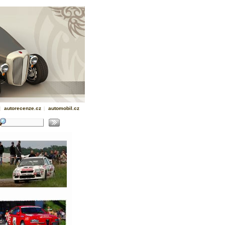
|
autorecenze.cz
|
automobil.cz