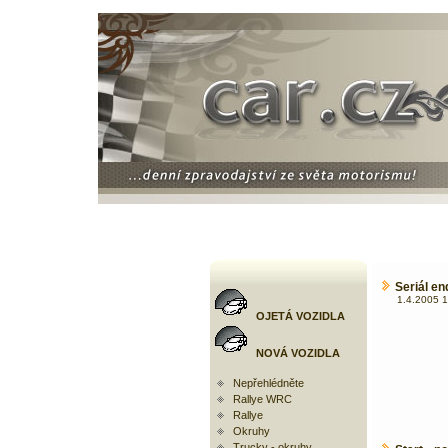
Seriál e
1.4.2005 1
OJETÁ VOZIDLA
NOVÁ VOZIDLA
Nepřehlédněte
Rallye WRC
Rallye
Okruhy
Trucky - okruhy