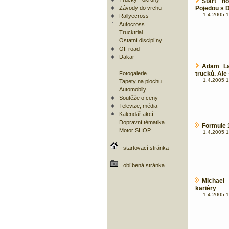
Start n
Závody do vrchu
Pojedou s 
1.4.2005 1
Rallyecross
Autocross
Trucktrial
Ostatní disciplíny
Off road
Dakar
Adam La
Fotogalerie
trucků. Ale
1.4.2005 1
Tapety na plochu
Automobily
Soutěže o ceny
Televize, média
Kalendář akcí
Dopravní tématika
Formule 
Motor SHOP
1.4.2005 1
startovací stránka
oblíbená stránka
Michael
kariéry
1.4.2005 1