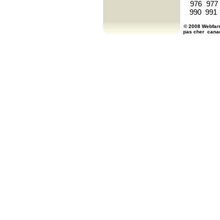
976
977
990
991
© 2008 Webfarm
pas cher
cana