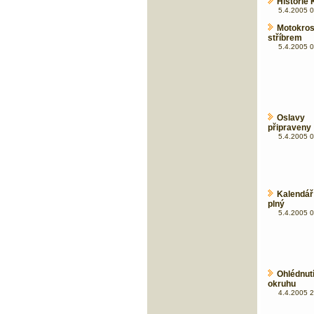
Historie
5.4.2005 0
Motokros
stříbrem
5.4.2005 0
Oslavy 
připraveny
5.4.2005 0
Kalendář
plný
5.4.2005 0
Ohlédnut
okruhu
4.4.2005 2