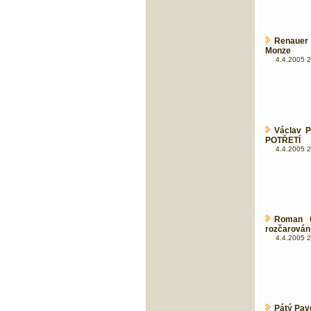
Renauer 
Monze
4.4.2005 2
Václav P
POTŘETÍ
4.4.2005 2
Roman Od
rozčarován
4.4.2005 2
Pátý Pave