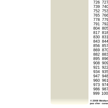
726
72
739
74
752
75
765
76
778
77
791
79
804
80
817
81
830
83
843
84
856
85
869
87
882
88
895
89
908
90
921
92
934
93
947
94
960
96
973
97
986
98
999
100
© 2008 Webfarm
pas cher
cana