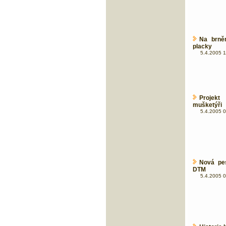
Na brně
placky
5.4.2005 1
Projekt
mušketýři
5.4.2005 0
Nová pe
DTM
5.4.2005 0