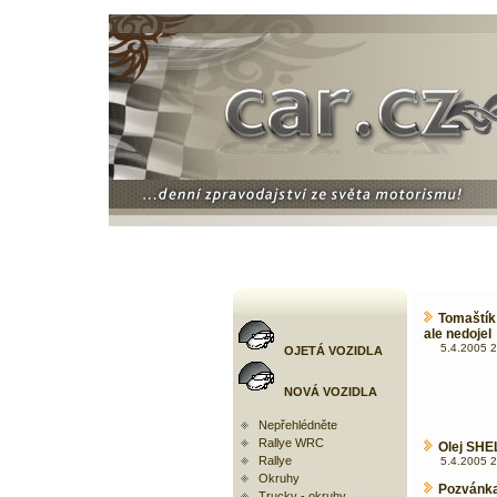
Tomaštík 
ale nedojel
5.4.2005 2
OJETÁ VOZIDLA
NOVÁ VOZIDLA
Nepřehlédněte
Rallye WRC
Olej SHEL
Rallye
5.4.2005 2
Okruhy
Pozvánk
Trucky - okruhy