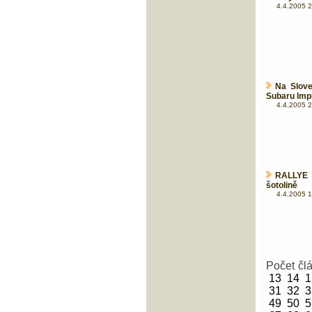
4.4.2005 2
Na Slove
Subaru Imp
4.4.2005 2
RALLYE 
šotolině
4.4.2005 1
Počet čl
13
14
1
31
32
3
49
50
5