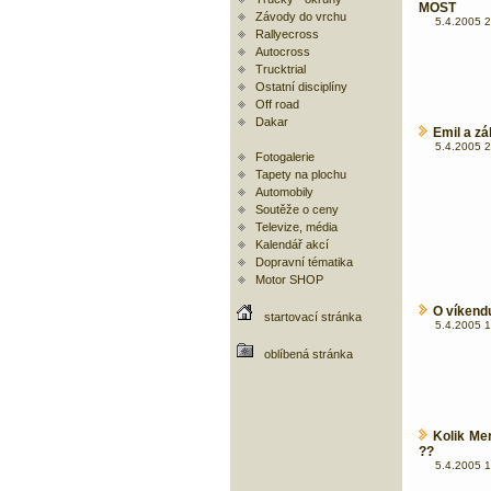
MOST
Závody do vrchu
5.4.2005 2
Rallyecross
Autocross
Trucktrial
Ostatní disciplíny
Off road
Dakar
Emil a z
5.4.2005 2
Fotogalerie
Tapety na plochu
Automobily
Soutěže o ceny
Televize, média
Kalendář akcí
Dopravní tématika
Motor SHOP
O víkend
startovací stránka
5.4.2005 1
oblíbená stránka
Kolik Me
??
5.4.2005 1