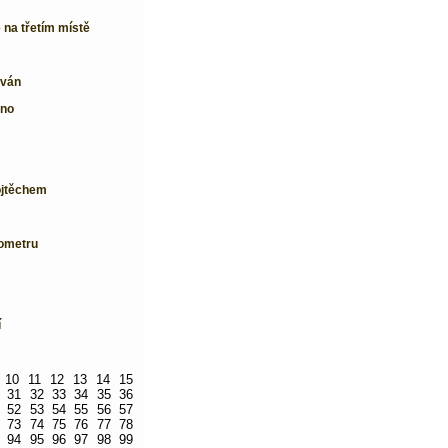
na třetím místě
ován
rno
ojtěchem
lometru
í
10
11
12
13
14
15
31
32
33
34
35
36
52
53
54
55
56
57
73
74
75
76
77
78
94
95
96
97
98
99