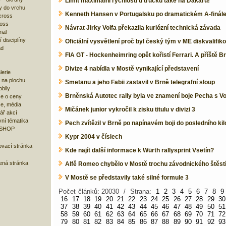
Limit maximální rychlosti u trucků také na Dakaru!
y do vrchu
Kenneth Hansen v Portugalsku po dramatickém A-finále 
cross
ross
Návrat Jirky Volfa překazila kuriózní technická závada
ial
 disciplíny
Oficiální vysvětlení proč byl český tým v ME diskvalifik
ad
FIA GT - Hockenheimring opět kořistí Ferrari. A příště B
Divize 4 nabídla v Mostě vynikající představení
lerie
 na plochu
Smetanu a jeho Fabii zastavil v Brně telegrafní sloup
bily
Brněnská Autotec rally byla ve znamení boje Pecha s V
e o ceny
ze, média
Mičánek junior vykročil k zisku titulu v divizi 3
ář akcí
ní tématika
Pech zvítězil v Brně po napínavém boji do posledního ki
 SHOP
Kypr 2004 v číslech
ovací stránka
Kde najít další informace k Würth rallysprint Vsetín?
bená stránka
Alfě Romeo chybělo v Mostě trochu závodnického štěst
V Mostě se představily také silné formule 3
Počet článků: 20030 / Strana:
1
2
3
4
5
6
7
8
9
16
17
18
19
20
21
22
23
24
25
26
27
28
29
30
37
38
39
40
41
42
43
44
45
46
47
48
49
50
51
58
59
60
61
62
63
64
65
66
67
68
69
70
71
72
79
80
81
82
83
84
85
86
87
88
89
90
91
92
93