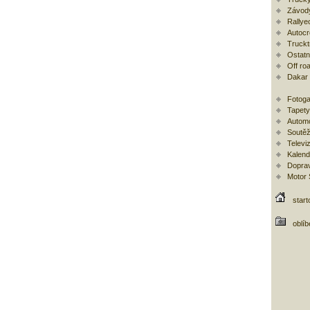
Závod
Rallye
Autoc
Trucktr
Ostatní
Off ro
Dakar
Fotoga
Tapety
Automo
Soutěž
Televi
Kalend
Doprav
Motor
start
oblí