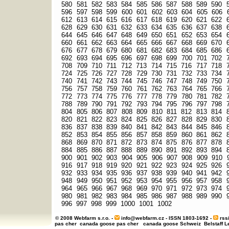
580
581
582
583
584
585
586
587
588
589
590
596
597
598
599
600
601
602
603
604
605
606
612
613
614
615
616
617
618
619
620
621
622
628
629
630
631
632
633
634
635
636
637
638
644
645
646
647
648
649
650
651
652
653
654
660
661
662
663
664
665
666
667
668
669
670
676
677
678
679
680
681
682
683
684
685
686
692
693
694
695
696
697
698
699
700
701
702
708
709
710
711
712
713
714
715
716
717
718
724
725
726
727
728
729
730
731
732
733
734
740
741
742
743
744
745
746
747
748
749
750
756
757
758
759
760
761
762
763
764
765
766
772
773
774
775
776
777
778
779
780
781
782
788
789
790
791
792
793
794
795
796
797
798
804
805
806
807
808
809
810
811
812
813
814
820
821
822
823
824
825
826
827
828
829
830
836
837
838
839
840
841
842
843
844
845
846
852
853
854
855
856
857
858
859
860
861
862
868
869
870
871
872
873
874
875
876
877
878
884
885
886
887
888
889
890
891
892
893
894
900
901
902
903
904
905
906
907
908
909
910
916
917
918
919
920
921
922
923
924
925
926
932
933
934
935
936
937
938
939
940
941
942
948
949
950
951
952
953
954
955
956
957
958
964
965
966
967
968
969
970
971
972
973
974
980
981
982
983
984
985
986
987
988
989
990
996
997
998
999
1000
1001
1002
© 2008 Webfarm s.r.o. -
info@webfarm.cz
- ISSN 1803-1692 -
rss
pas cher
canada goose pas cher
canada goose Schweiz
Belstaff 