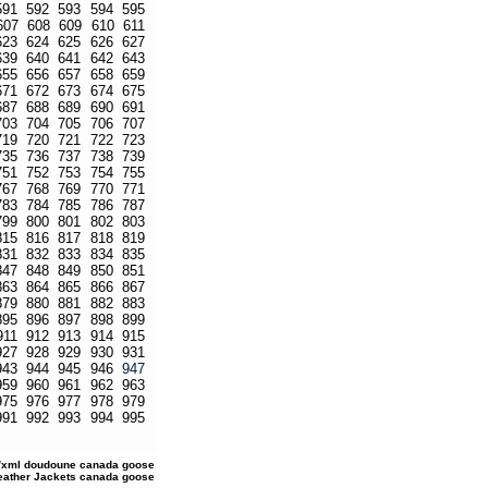
591
592
593
594
595
607
608
609
610
611
623
624
625
626
627
639
640
641
642
643
655
656
657
658
659
671
672
673
674
675
687
688
689
690
691
703
704
705
706
707
719
720
721
722
723
735
736
737
738
739
751
752
753
754
755
767
768
769
770
771
783
784
785
786
787
799
800
801
802
803
815
816
817
818
819
831
832
833
834
835
847
848
849
850
851
863
864
865
866
867
879
880
881
882
883
895
896
897
898
899
911
912
913
914
915
927
928
929
930
931
943
944
945
946
947
959
960
961
962
963
975
976
977
978
979
991
992
993
994
995
/xml
doudoune canada goose
Leather Jackets
canada goose