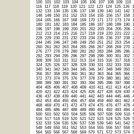
100
101
102
103
104
105
106
107
108
109
110
116
117
118
119
120
121
122
123
124
125
126
132
133
134
135
136
137
138
139
140
141
142
148
149
150
151
152
153
154
155
156
157
158
164
165
166
167
168
169
170
171
172
173
174
180
181
182
183
184
185
186
187
188
189
190
196
197
198
199
200
201
202
203
204
205
206
212
213
214
215
216
217
218
219
220
221
222
228
229
230
231
232
233
234
235
236
237
238
244
245
246
247
248
249
250
251
252
253
254
260
261
262
263
264
265
266
267
268
269
270
276
277
278
279
280
281
282
283
284
285
286
292
293
294
295
296
297
298
299
300
301
302
308
309
310
311
312
313
314
315
316
317
318
324
325
326
327
328
329
330
331
332
333
334
340
341
342
343
344
345
346
347
348
349
350
356
357
358
359
360
361
362
363
364
365
366
372
373
374
375
376
377
378
379
380
381
382
388
389
390
391
392
393
394
395
396
397
398
404
405
406
407
408
409
410
411
412
413
414
420
421
422
423
424
425
426
427
428
429
430
436
437
438
439
440
441
442
443
444
445
446
452
453
454
455
456
457
458
459
460
461
462
468
469
470
471
472
473
474
475
476
477
478
484
485
486
487
488
489
490
491
492
493
494
500
501
502
503
504
505
506
507
508
509
510
516
517
518
519
520
521
522
523
524
525
526
532
533
534
535
536
537
538
539
540
541
542
548
549
550
551
552
553
554
555
556
557
558
564
565
566
567
568
569
570
571
572
573
574