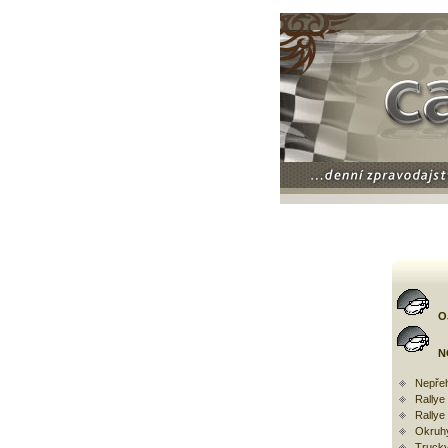
O
N
Nepřeh
Rally
Rallye
Okruh
Trucky