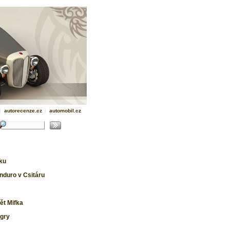
|
autorecenze.cz
|
automobil.cz
ku
nduro v Csitáru
ět Mifka
agry