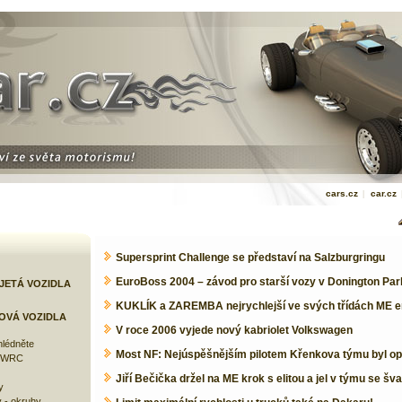
cars.cz
|
car.cz
Supersprint Challenge se představí na Salzburgringu
EuroBoss 2004 – závod pro starší vozy v Donington Par
JETÁ VOZIDLA
KUKLÍK a ZAREMBA nejrychlejší ve svých třídách ME e
OVÁ VOZIDLA
V roce 2006 vyjede nový kabriolet Volkswagen
lédněte
Most NF: Nejúspěšnějším pilotem Křenkova týmu byl op
e WRC
Jiří Bečička držel na ME krok s elitou a jel v týmu se šv
y
 - okruhy