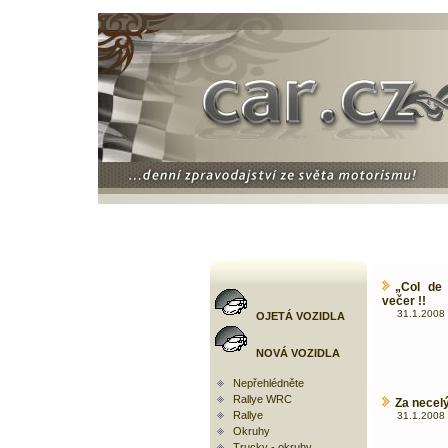
„Col de 
večer !!
31.1.2008 
OJETÁ VOZIDLA
NOVÁ VOZIDLA
Nepřehlédněte
Rallye WRC
Za necelý
Rallye
31.1.2008 
Okruhy
Trucky - okruhy