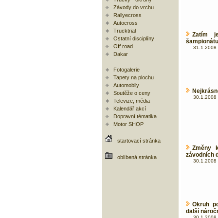
Závody do vrchu
Rallyecross
Autocross
Trucktrial
Zatím j
Ostatní disciplíny
šampionátu 
Off road
31.1.2008 
Dakar
Fotogalerie
Tapety na plochu
Automobily
Nejkrásn
Soutěže o ceny
30.1.2008 
Televize, média
Kalendář akcí
Dopravní tématika
Motor SHOP
startovací stránka
Změny k
závodních 
oblíbená stránka
30.1.2008 
Okruh p
další náro
30.1.2008 