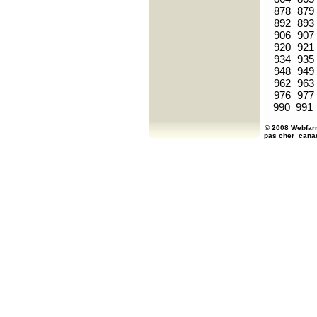
878
879
892
893
906
907
920
921
934
935
948
949
962
963
976
977
990
991
© 2008 Webfarm
pas cher
cana