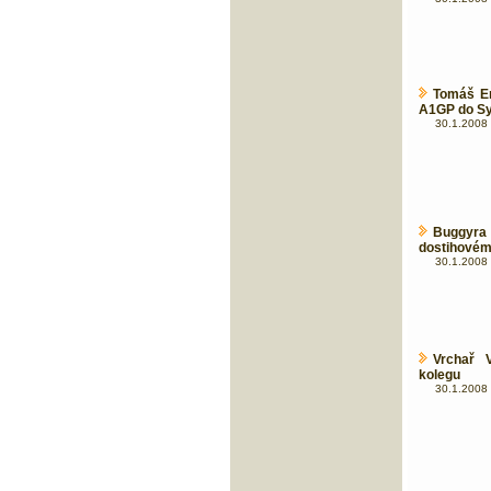
Tomáš En
A1GP do S
30.1.2008 
Buggyra
dostihovém
30.1.2008 
Vrchař 
kolegu
30.1.2008 