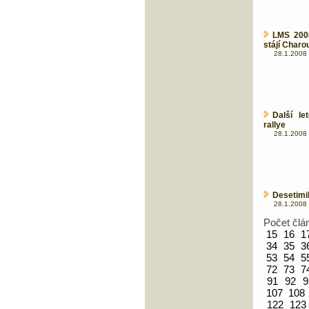
LMS 2008
stájí Charou
28.1.2008 
Další l
rallye
28.1.2008 
Desetimi
28.1.2008 
Počet člá
15
16
1
34
35
3
53
54
5
72
73
7
91
92
9
107
108
122
123