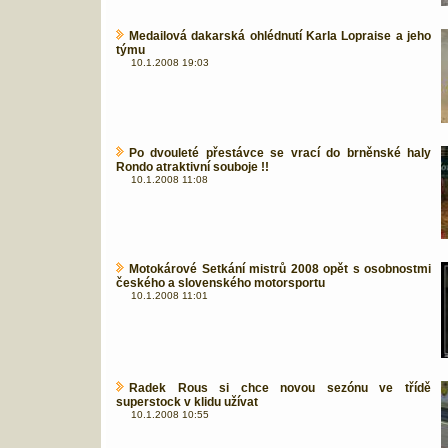
Medailová dakarská ohlédnutí Karla Lopraise a jeho
týmu
10.1.2008 19:03
Po dvouleté přestávce se vrací do brněnské haly
Rondo atraktivní souboje !!
10.1.2008 11:08
Motokárové Setkání mistrů 2008 opět s osobnostmi
českého a slovenského motorsportu
10.1.2008 11:01
Radek Rous si chce novou sezónu ve třídě
superstock v klidu užívat
10.1.2008 10:55