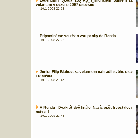
Legendární Škoda 130 RS s Michalem Sumem za
volantem v sezóně 2007 úspěšně!
10.1.2008 22:23
Připomínáme soutěž o vstupenky do Ronda
10.1.2008 22:22
Junior Filip Blahout za volamtem nahradil svého otce
Františka
10.1.2008 21:47
V Rondu - Dvakrát dvě finále. Navíc opět freestylový
nářez !!
10.1.2008 21:45