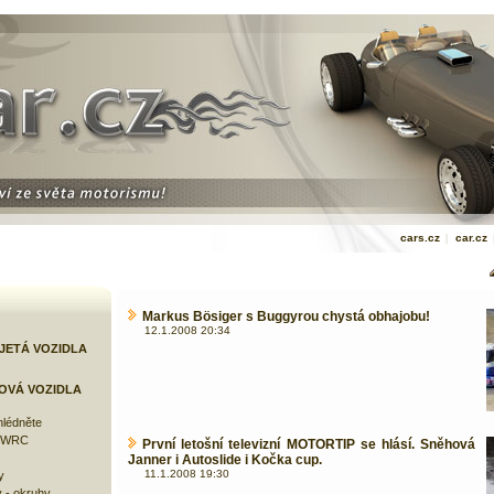
cars.cz
|
car.cz
Markus Bösiger s Buggyrou chystá obhajobu!
12.1.2008 20:34
JETÁ VOZIDLA
OVÁ VOZIDLA
lédněte
e WRC
První letošní televizní MOTORTIP se hlásí. Sněhová
Janner i Autoslide i Kočka cup.
11.1.2008 19:30
y
 - okruhy