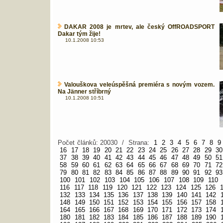
DAKAR 2008 je mrtev, ale český OffROADSPORT
Dakar tým žije!
10.1.2008 10:53
Valouškova veleúspěšná premiéra s novým vozem.
Na Jänner stříbrný
10.1.2008 10:51
Počet článků: 20030 / Strana:
1
2
3
4
5
6
7
8
9
16
17
18
19
20
21
22
23
24
25
26
27
28
29
30
37
38
39
40
41
42
43
44
45
46
47
48
49
50
51
58
59
60
61
62
63
64
65
66
67
68
69
70
71
72
79
80
81
82
83
84
85
86
87
88
89
90
91
92
93
100
101
102
103
104
105
106
107
108
109
110
116
117
118
119
120
121
122
123
124
125
126
132
133
134
135
136
137
138
139
140
141
142
148
149
150
151
152
153
154
155
156
157
158
164
165
166
167
168
169
170
171
172
173
174
180
181
182
183
184
185
186
187
188
189
190