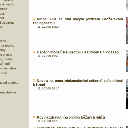
y do vrchu
cross
ross
ial
Michal Filla se stal novým jezdcem Brož-Havrda
 disciplíny
racing teamu.
11.1.2008 19:24
ad
lerie
 na plochu
bily
Úspěch modelů Peugeot 207 a Citroën C4 Picasso
e o ceny
11.1.2008 19:20
ze, média
ář akcí
ní tématika
 SHOP
Novela na téma zdokonalování odborné způsobilosti
ovací stránka
k řízení
11.1.2008 19:15
bená stránka
Kdy na zdravotní prohlídky běžných řidičů
11.1.2008 19:13