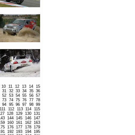
10
11
12
13
14
15
31
32
33
34
35
36
52
53
54
55
56
57
73
74
75
76
77
78
94
95
96
97
98
99
111
112
113
114
115
127
128
129
130
131
143
144
145
146
147
159
160
161
162
163
175
176
177
178
179
191
192
193
194
195