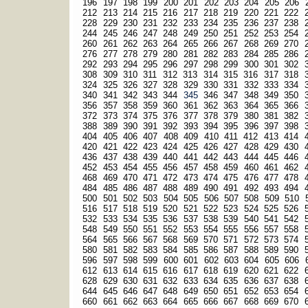
196
197
198
199
200
201
202
203
204
205
206
212
213
214
215
216
217
218
219
220
221
222
228
229
230
231
232
233
234
235
236
237
238
244
245
246
247
248
249
250
251
252
253
254
260
261
262
263
264
265
266
267
268
269
270
276
277
278
279
280
281
282
283
284
285
286
292
293
294
295
296
297
298
299
300
301
302
308
309
310
311
312
313
314
315
316
317
318
324
325
326
327
328
329
330
331
332
333
334
340
341
342
343
344
345
346
347
348
349
350
356
357
358
359
360
361
362
363
364
365
366
372
373
374
375
376
377
378
379
380
381
382
388
389
390
391
392
393
394
395
396
397
398
404
405
406
407
408
409
410
411
412
413
414
420
421
422
423
424
425
426
427
428
429
430
436
437
438
439
440
441
442
443
444
445
446
452
453
454
455
456
457
458
459
460
461
462
468
469
470
471
472
473
474
475
476
477
478
484
485
486
487
488
489
490
491
492
493
494
500
501
502
503
504
505
506
507
508
509
510
516
517
518
519
520
521
522
523
524
525
526
532
533
534
535
536
537
538
539
540
541
542
548
549
550
551
552
553
554
555
556
557
558
564
565
566
567
568
569
570
571
572
573
574
580
581
582
583
584
585
586
587
588
589
590
596
597
598
599
600
601
602
603
604
605
606
612
613
614
615
616
617
618
619
620
621
622
628
629
630
631
632
633
634
635
636
637
638
644
645
646
647
648
649
650
651
652
653
654
660
661
662
663
664
665
666
667
668
669
670