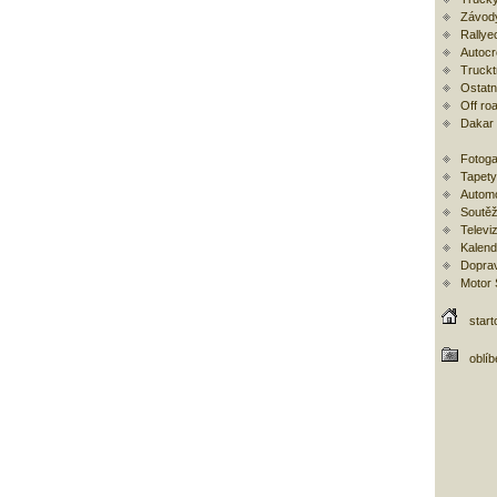
Závod
Rallye
Autoc
Trucktr
Ostatní
Off ro
Dakar
Fotoga
Tapety
Automo
Soutěž
Televi
Kalend
Doprav
Motor
start
oblí