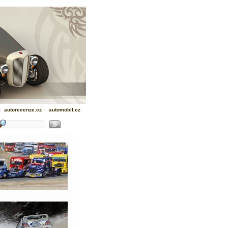
|
autorecenze.cz
|
automobil.cz