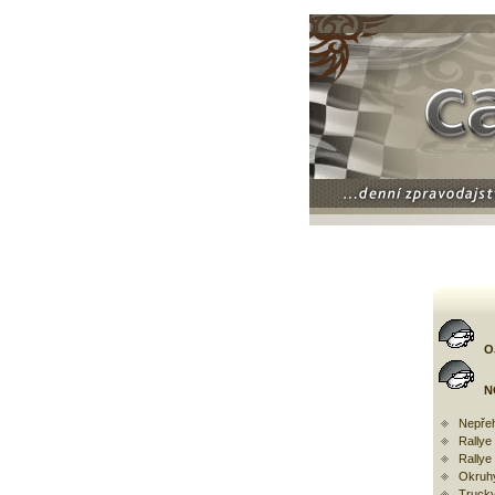
O
N
Nepřeh
Rally
Rallye
Okruh
Trucky