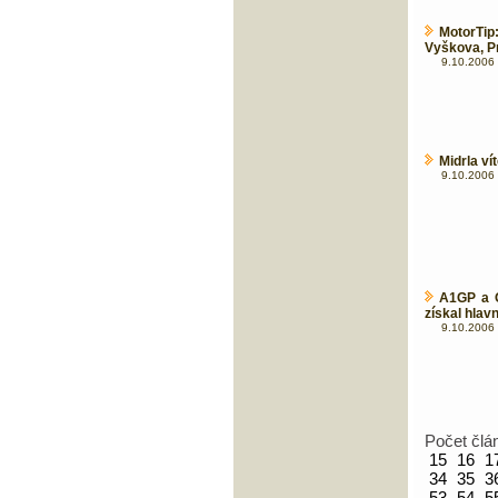
MotorTip
Vyškova, Pr
9.10.2006 
Midrla ví
9.10.2006 
A1GP a O
získal hlav
9.10.2006 
Počet člá
15
16
1
34
35
3
53
54
5