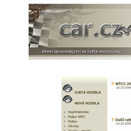
WTCC 200
10.10.2006
OJETÁ VOZIDLA
NOVÁ VOZIDLA
Nepřehlédněte
Rallye WRC
Další ra
Rallye
10.10.2006
Okruhy
Trucky - okruhy