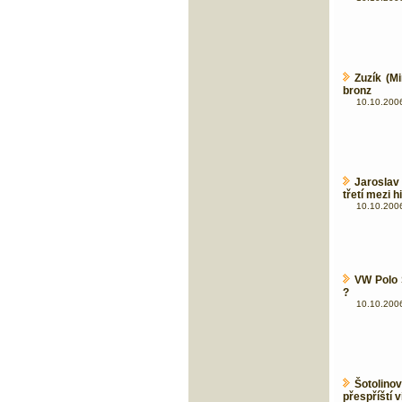
Zuzík (Mi
bronz
10.10.2006
Jaroslav
třetí mezi h
10.10.2006
VW Polo 
?
10.10.2006
Šotolino
přespříští v