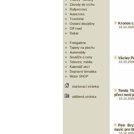
Závody do vrchu
Rallyecross
Autocross
Trucktrial
Kronos c
Ostatní disciplíny
10.10.2006
Off road
Dakar
Fotogalerie
Tapety na plochu
Automobily
Soutěže o ceny
Václav Pe
Televize, média
10.10.2006
Kalendář akcí
Dopravní tématika
Motor SHOP
startovací stránka
Tonda Tl
přeci není 
oblíbená stránka
10.10.2006
Petr Bry
navíc pro ti
10.10.2006