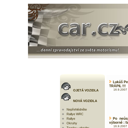
Lukáš Peš
TRÁPIL !!!
16.9.2007 
OJETÁ VOZIDLA
NOVÁ VOZIDLA
Nepřehlédněte
Rallye WRC
Po neúsp
Rallye
výborně : f
Okruhy
16.9.2007 
Trucky - okruhy