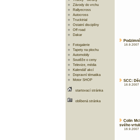
Závody do vrchu
Rallyecross
Autocross
Trucktrial
Ostatní disciplíny
Off road
Dakar
Podzimní
Fotogalerie
16.9.2007 
Tapety na plochu
Automobily
Soutěže o ceny
Televize, média
Kalendář akcí
Dopravní tématika
Motor SHOP
SCC: Děd
16.9.2007 
startovací stránka
oblíbená stránka
Colin Mc
svého vrtul
16.9.2007 