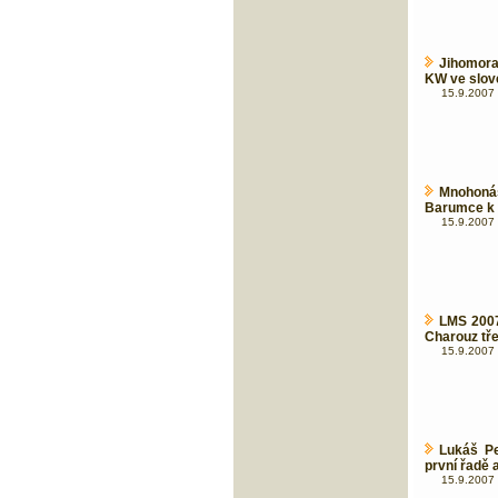
Jihomora
KW ve slo
15.9.2007 
Mnohoná
Barumce k v
15.9.2007 
LMS 2007
Charouz tře
15.9.2007 
Lukáš Pe
první řadě 
15.9.2007 