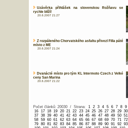
Uzávěrka přihlášek na slovenskou Rožňavu se
rychle blíží!
20.6.2007 21:27
Z rozpáleného Chorvatského asfaltu přivezl Filla páté
místo z ME
20.6.2007 21:24
Dvanácté místo pro tým KL Intermoto Czech z Velké
ceny San Marina
20.6.2007 21:22
Počet článků: 20030 / Strana:
1
2
3
4
5
6
7
8
9
16
17
18
19
20
21
22
23
24
25
26
27
28
29
30
37
38
39
40
41
42
43
44
45
46
47
48
49
50
51
58
59
60
61
62
63
64
65
66
67
68
69
70
71
72
79
80
81
82
83
84
85
86
87
88
89
90
91
92
93