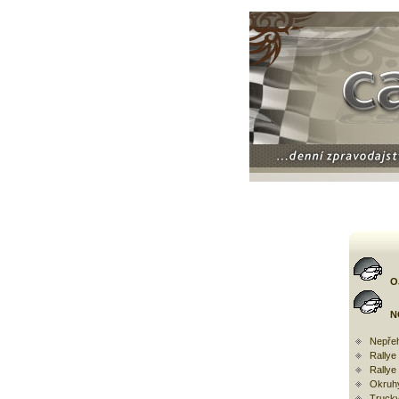
O
N
Nepřeh
Rally
Rallye
Okruh
Trucky