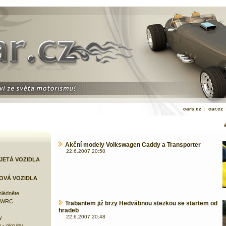
cars.cz
|
car.cz
Akční modely Volkswagen Caddy a Transporter
22.6.2007 20:50
JETÁ VOZIDLA
OVÁ VOZIDLA
lédněte
e WRC
Trabantem již brzy Hedvábnou stezkou se startem od
hradeb
22.6.2007 20:48
y
 - okruhy