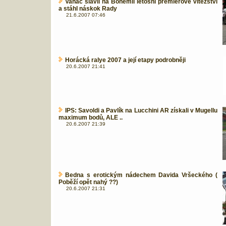
Vaňáč slavil na Bohemii letošní premiérové vítězství
a stáhl náskok Rady
21.6.2007 07:46
Horácká ralye 2007 a její etapy podrobněji
20.6.2007 21:41
IPS: Savoldi a Pavlík na Lucchini AR získali v Mugellu
maximum bodů, ALE ..
20.6.2007 21:39
Bedna s erotickým nádechem Davida Vršeckého (
Poběží opět nahý ??)
20.6.2007 21:31