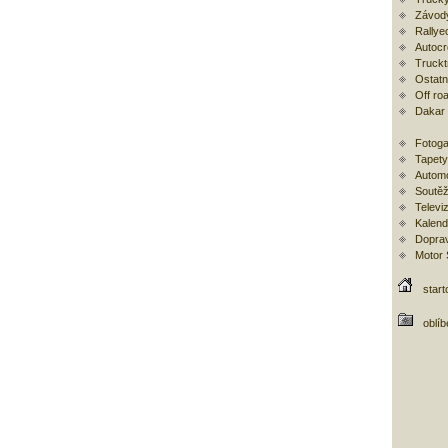
Závod
Rallye
Autoc
Trucktr
Ostatní
Off ro
Dakar
Fotoga
Tapety
Automo
Soutěž
Televi
Kalend
Doprav
Motor
start
oblí