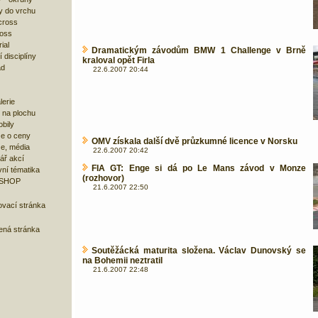
y do vrchu
cross
ross
ial
Dramatickým závodům BMW 1 Challenge v Brně
 disciplíny
kraloval opět Firla
ad
22.6.2007 20:44
lerie
 na plochu
bily
e o ceny
OMV získala další dvě průzkumné licence v Norsku
ze, média
22.6.2007 20:42
ář akcí
FIA GT: Enge si dá po Le Mans závod v Monze
ní tématika
(rozhovor)
 SHOP
21.6.2007 22:50
ovací stránka
bená stránka
Soutěžácká maturita složena. Václav Dunovský se
na Bohemii neztratil
21.6.2007 22:48