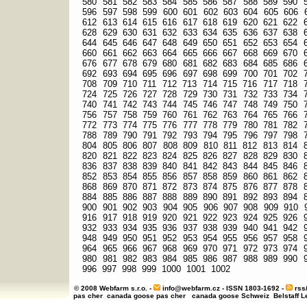
580
581
582
583
584
585
586
587
588
589
590
596
597
598
599
600
601
602
603
604
605
606
612
613
614
615
616
617
618
619
620
621
622
628
629
630
631
632
633
634
635
636
637
638
644
645
646
647
648
649
650
651
652
653
654
660
661
662
663
664
665
666
667
668
669
670
676
677
678
679
680
681
682
683
684
685
686
692
693
694
695
696
697
698
699
700
701
702
708
709
710
711
712
713
714
715
716
717
718
724
725
726
727
728
729
730
731
732
733
734
740
741
742
743
744
745
746
747
748
749
750
756
757
758
759
760
761
762
763
764
765
766
772
773
774
775
776
777
778
779
780
781
782
788
789
790
791
792
793
794
795
796
797
798
804
805
806
807
808
809
810
811
812
813
814
820
821
822
823
824
825
826
827
828
829
830
836
837
838
839
840
841
842
843
844
845
846
852
853
854
855
856
857
858
859
860
861
862
868
869
870
871
872
873
874
875
876
877
878
884
885
886
887
888
889
890
891
892
893
894
900
901
902
903
904
905
906
907
908
909
910
916
917
918
919
920
921
922
923
924
925
926
932
933
934
935
936
937
938
939
940
941
942
948
949
950
951
952
953
954
955
956
957
958
964
965
966
967
968
969
970
971
972
973
974
980
981
982
983
984
985
986
987
988
989
990
996
997
998
999
1000
1001
1002
© 2008 Webfarm s.r.o. -
info@webfarm.cz
- ISSN 1803-1692 -
rss
pas cher
canada goose pas cher
canada goose Schweiz
Belstaff 