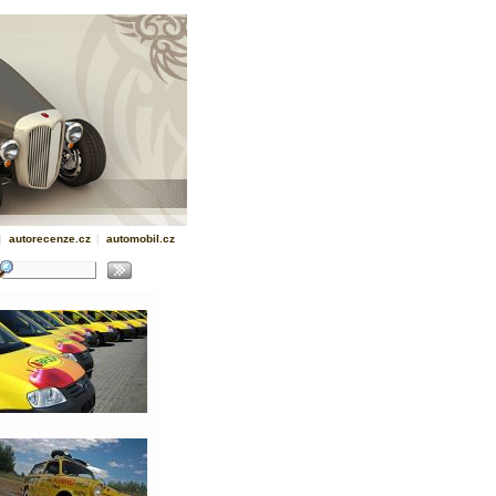
|
autorecenze.cz
|
automobil.cz