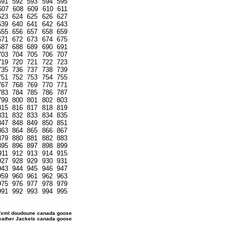
591
592
593
594
595
607
608
609
610
611
623
624
625
626
627
639
640
641
642
643
655
656
657
658
659
671
672
673
674
675
687
688
689
690
691
703
704
705
706
707
719
720
721
722
723
735
736
737
738
739
751
752
753
754
755
767
768
769
770
771
783
784
785
786
787
799
800
801
802
803
815
816
817
818
819
831
832
833
834
835
847
848
849
850
851
863
864
865
866
867
879
880
881
882
883
895
896
897
898
899
911
912
913
914
915
927
928
929
930
931
943
944
945
946
947
959
960
961
962
963
975
976
977
978
979
991
992
993
994
995
/xml
doudoune canada goose
Leather Jackets
canada goose