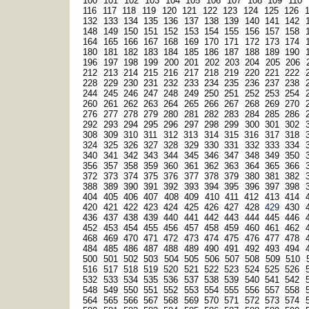
100
101
102
103
104
105
106
107
108
109
110
116
117
118
119
120
121
122
123
124
125
126
132
133
134
135
136
137
138
139
140
141
142
148
149
150
151
152
153
154
155
156
157
158
164
165
166
167
168
169
170
171
172
173
174
180
181
182
183
184
185
186
187
188
189
190
196
197
198
199
200
201
202
203
204
205
206
212
213
214
215
216
217
218
219
220
221
222
228
229
230
231
232
233
234
235
236
237
238
244
245
246
247
248
249
250
251
252
253
254
260
261
262
263
264
265
266
267
268
269
270
276
277
278
279
280
281
282
283
284
285
286
292
293
294
295
296
297
298
299
300
301
302
308
309
310
311
312
313
314
315
316
317
318
324
325
326
327
328
329
330
331
332
333
334
340
341
342
343
344
345
346
347
348
349
350
356
357
358
359
360
361
362
363
364
365
366
372
373
374
375
376
377
378
379
380
381
382
388
389
390
391
392
393
394
395
396
397
398
404
405
406
407
408
409
410
411
412
413
414
420
421
422
423
424
425
426
427
428
429
430
436
437
438
439
440
441
442
443
444
445
446
452
453
454
455
456
457
458
459
460
461
462
468
469
470
471
472
473
474
475
476
477
478
484
485
486
487
488
489
490
491
492
493
494
500
501
502
503
504
505
506
507
508
509
510
516
517
518
519
520
521
522
523
524
525
526
532
533
534
535
536
537
538
539
540
541
542
548
549
550
551
552
553
554
555
556
557
558
564
565
566
567
568
569
570
571
572
573
574