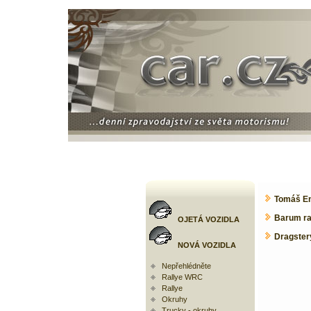
Tomáš Eng
Barum ra
OJETÁ VOZIDLA
Dragster
NOVÁ VOZIDLA
Nepřehlédněte
Rallye WRC
Rallye
Okruhy
Trucky - okruhy