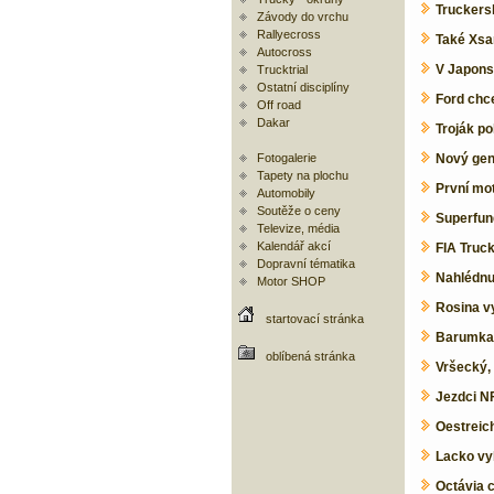
Truckersk
Závody do vrchu
Rallyecross
Také Xsa
Autocross
V Japonsk
Trucktrial
Ostatní disciplíny
Ford chc
Off road
Dakar
Troják po
Fotogalerie
Nový gene
Tapety na plochu
První mo
Automobily
Soutěže o ceny
Superfun
Televize, média
Kalendář akcí
FIA Truc
Dopravní tématika
Nahlédnut
Motor SHOP
Rosina vy
startovací stránka
Barumka:
oblíbená stránka
Vršecký, 
Jezdci NF
Oestreic
Lacko vy
Octávia c