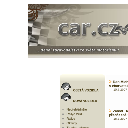
Dan Mich
v chorvats
15.7.2007 
OJETÁ VOZIDLA
NOVÁ VOZIDLA
Nepřehlédněte
24hod T
Rallye WRC
předčasně s
Rallye
15.7.2007 
Okruhy
Trucky - okruhy