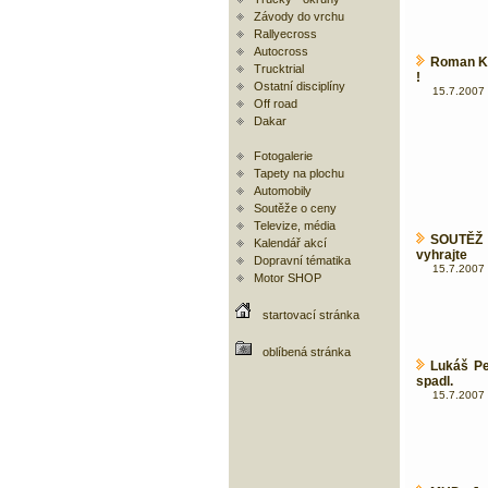
Závody do vrchu
Rallyecross
Autocross
Roman Kr
Trucktrial
!
Ostatní disciplíny
15.7.2007 
Off road
Dakar
Fotogalerie
Tapety na plochu
Automobily
Soutěže o ceny
Televize, média
SOUTĚŽ 
Kalendář akcí
vyhrajte
Dopravní tématika
15.7.2007 
Motor SHOP
startovací stránka
oblíbená stránka
Lukáš Pe
spadl.
15.7.2007 