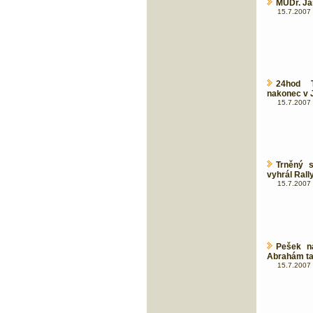
MUDr. Jar
15.7.2007 
24hod T
nakonec v 
15.7.2007 
Trněný s
vyhrál Rall
15.7.2007 
Pešek n
Abrahám ta
15.7.2007 