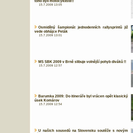
toho byli motocyklisté!!
15.7.2009 13:05
Osmidílný šampionát jednodenních rallysprintů již
vede obhájce Peták
15.7.2009 13:01
MS SBK 2009 v Brně slibuje volnější pohyb diváků !!
15.7.2009 12:57
Barumka 2009: Do itineráře byl vrácen opět klasický
úsek Komárov
15.7.2009 12:54
U našich sousedů na Slovensku soutěže s novým