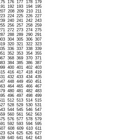
175
176
177
178
179
191
192
193
194
195
207
208
209
210
211
223
224
225
226
227
239
240
241
242
243
255
256
257
258
259
271
272
273
274
275
287
288
289
290
291
303
304
305
306
307
319
320
321
322
323
335
336
337
338
339
351
352
353
354
355
367
368
369
370
371
383
384
385
386
387
399
400
401
402
403
415
416
417
418
419
431
432
433
434
435
447
448
449
450
451
463
464
465
466
467
479
480
481
482
483
495
496
497
498
499
511
512
513
514
515
527
528
529
530
531
543
544
545
546
547
559
560
561
562
563
575
576
577
578
579
591
592
593
594
595
607
608
609
610
611
623
624
625
626
627
639
640
641
642
643