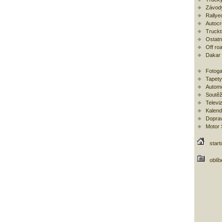
Závod
Rallye
Autoc
Trucktr
Ostatní
Off ro
Dakar
Fotoga
Tapety
Automo
Soutěž
Televi
Kalend
Doprav
Motor
start
oblí