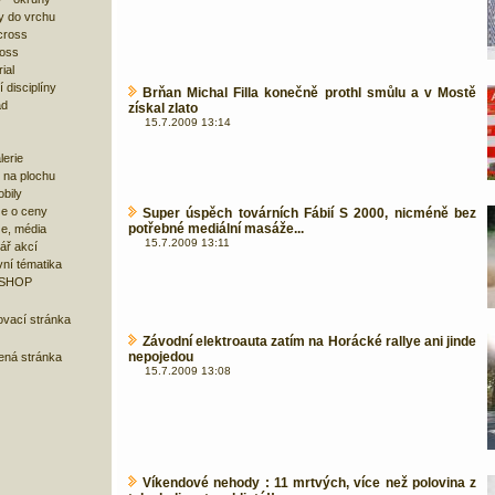
y do vrchu
cross
ross
ial
 disciplíny
Brňan Michal Filla konečně prothl smůlu a v Mostě
ad
získal zlato
15.7.2009 13:14
lerie
 na plochu
bily
e o ceny
Super úspěch továrních Fábií S 2000, nicméně bez
potřebné mediální masáže...
ze, média
15.7.2009 13:11
ář akcí
ní tématika
 SHOP
ovací stránka
Závodní elektroauta zatím na Horácké rallye ani jinde
nepojedou
bená stránka
15.7.2009 13:08
Víkendové nehody : 11 mrtvých, více než polovina z