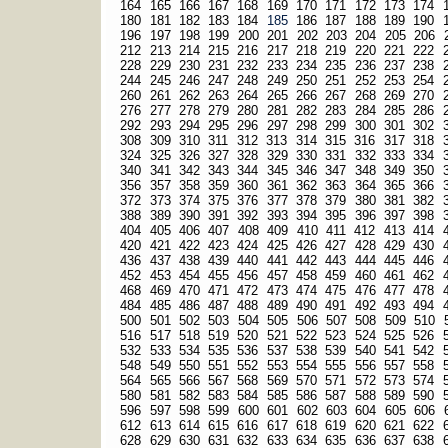
164
165
166
167
168
169
170
171
172
173
174
180
181
182
183
184
185
186
187
188
189
190
196
197
198
199
200
201
202
203
204
205
206
212
213
214
215
216
217
218
219
220
221
222
228
229
230
231
232
233
234
235
236
237
238
244
245
246
247
248
249
250
251
252
253
254
260
261
262
263
264
265
266
267
268
269
270
276
277
278
279
280
281
282
283
284
285
286
292
293
294
295
296
297
298
299
300
301
302
308
309
310
311
312
313
314
315
316
317
318
324
325
326
327
328
329
330
331
332
333
334
340
341
342
343
344
345
346
347
348
349
350
356
357
358
359
360
361
362
363
364
365
366
372
373
374
375
376
377
378
379
380
381
382
388
389
390
391
392
393
394
395
396
397
398
404
405
406
407
408
409
410
411
412
413
414
420
421
422
423
424
425
426
427
428
429
430
436
437
438
439
440
441
442
443
444
445
446
452
453
454
455
456
457
458
459
460
461
462
468
469
470
471
472
473
474
475
476
477
478
484
485
486
487
488
489
490
491
492
493
494
500
501
502
503
504
505
506
507
508
509
510
516
517
518
519
520
521
522
523
524
525
526
532
533
534
535
536
537
538
539
540
541
542
548
549
550
551
552
553
554
555
556
557
558
564
565
566
567
568
569
570
571
572
573
574
580
581
582
583
584
585
586
587
588
589
590
596
597
598
599
600
601
602
603
604
605
606
612
613
614
615
616
617
618
619
620
621
622
628
629
630
631
632
633
634
635
636
637
638