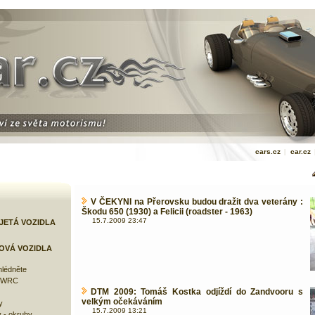
cars.cz
|
car.cz
V ČEKYNI na Přerovsku budou dražit dva veterány :
Škodu 650 (1930) a Felicii (roadster - 1963)
15.7.2009 23:47
JETÁ VOZIDLA
OVÁ VOZIDLA
lédněte
e WRC
DTM 2009: Tomáš Kostka odjíždí do Zandvooru s
velkým očekáváním
y
15.7.2009 13:21
 - okruhy