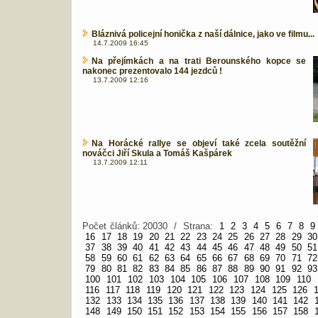
Bláznivá policejní honička z naší dálnice, jako ve filmu...
14.7.2009 16:45
Na přejímkách a na trati Berounského kopce se
nakonec prezentovalo 144 jezdců !
13.7.2009 12:16
Na Horácké rallye se objeví také zcela soutěžní
nováčci Jiří Skula a Tomáš Kašpárek
13.7.2009 12:11
Počet článků: 20030 / Strana:
1
2
3
4
5
6
7
8
9
16
17
18
19
20
21
22
23
24
25
26
27
28
29
30
37
38
39
40
41
42
43
44
45
46
47
48
49
50
51
58
59
60
61
62
63
64
65
66
67
68
69
70
71
72
79
80
81
82
83
84
85
86
87
88
89
90
91
92
93
100
101
102
103
104
105
106
107
108
109
110
116
117
118
119
120
121
122
123
124
125
126
132
133
134
135
136
137
138
139
140
141
142
148
149
150
151
152
153
154
155
156
157
158