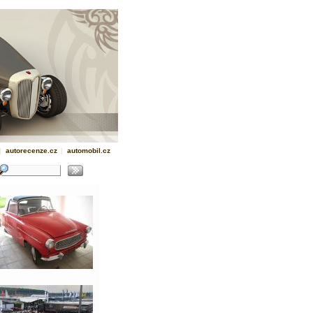
|
autorecenze.cz
|
automobil.cz