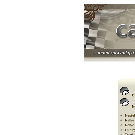
O
N
Nepřeh
Rally
Rallye
Okruh
Trucky